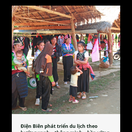
o
Làng làm bánh tẻ Phú Nhi – nơi lan