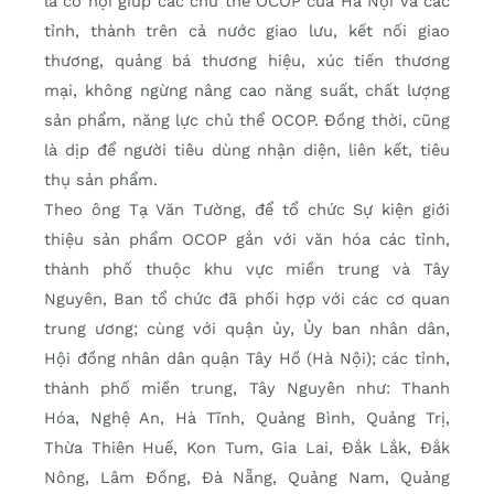
là cơ hội giúp các chủ thể OCOP của Hà Nội và các
tỉnh, thành trên cả nước giao lưu, kết nối giao
thương, quảng bá thương hiệu, xúc tiến thương
mại, không ngừng nâng cao năng suất, chất lượng
sản phẩm, năng lực chủ thể OCOP. Đồng thời, cũng
là dịp để người tiêu dùng nhận diện, liên kết, tiêu
thụ sản phẩm.
Theo ông Tạ Văn Tường, để tổ chức Sự kiện giới
thiệu sản phẩm OCOP gắn với văn hóa các tỉnh,
thành phố thuộc khu vực miền trung và Tây
Nguyên, Ban tổ chức đã phối hợp với các cơ quan
trung ương; cùng với quận ủy, Ủy ban nhân dân,
Hội đồng nhân dân quận Tây Hồ (Hà Nội); các tỉnh,
thành phố miền trung, Tây Nguyên như: Thanh
Hóa, Nghệ An, Hà Tĩnh, Quảng Bình, Quảng Trị,
Thừa Thiên Huế, Kon Tum, Gia Lai, Đắk Lắk, Đắk
Nông, Lâm Đồng, Đà Nẵng, Quảng Nam, Quảng