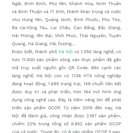
Ngãi, Bình Định, Phú Yên, Khánh Hòa, Ninh Thuận
và Bình Thuận và 17 tỉnh, thành khác trong cả nước
như Hưng Yên, Quảng Ninh, Bình Phước, Phú Thọ,
Bà rịa-Vũng Tàu, Lai Châu, Cao Bằng, Bắc Giang,
Hải Phòng, Yên Bái, Vĩnh Phúc, Thái Nguyên, Tuyên
Quang, Hà Giang, Hải Dương…
Được biết, thành phố
Hà Nội
có 1.350 làng nghề, có
hơn 11.000 sản phẩm nông sản thực phẩm đã gắn
mã truy xuất nguồn gốc QR Code. Bên cạnh các
làng nghề, Hà Nội còn có 1.136 HTX nông nghiệp
đang hoạt động, 1.695 trang trại, 149 chuỗi liên kết
được duy trì và phát triển, hơn 164 mô hình ứng
dụng công nghệ cao. Đây là tiềm năng lớn để phát
triển sản phẩm OCOP. Từ năm 2019 đến nay, Hà
Nội đã đánh giá, công nhận được 2.167 sản phẩm,
chiếm 22% trong tổng số 9.852 sản phẩm OCOP
của cả nước. Trong đó, có 6 sản phẩm OCOP 5 sao,