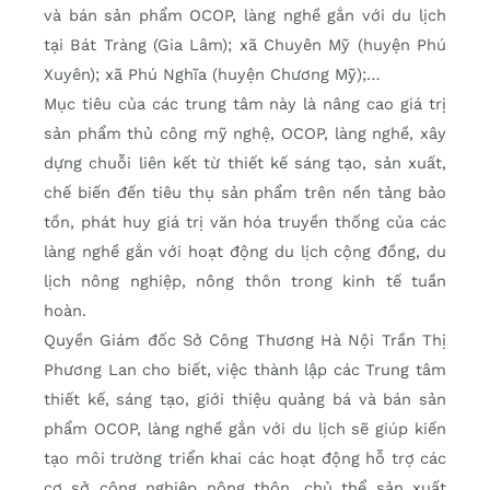
và bán sản phẩm OCOP, làng nghề gắn với du lịch
tại Bát Tràng (Gia Lâm); xã Chuyên Mỹ (huyện Phú
Xuyên); xã Phú Nghĩa (huyện Chương Mỹ);…
Mục tiêu của các trung tâm này là nâng cao giá trị
sản phẩm thủ công mỹ nghệ, OCOP, làng nghề, xây
dựng chuỗi liên kết từ thiết kế sáng tạo, sản xuất,
chế biến đến tiêu thụ sản phẩm trên nền tảng bảo
tồn, phát huy giá trị văn hóa truyền thống của các
làng nghề gắn với hoạt động du lịch cộng đồng, du
lịch nông nghiệp, nông thôn trong kinh tế tuần
hoàn.
Quyền Giám đốc Sở Công Thương Hà Nội Trần Thị
Phương Lan cho biết, việc thành lập các Trung tâm
thiết kế, sáng tạo, giới thiệu quảng bá và bán sản
phẩm OCOP, làng nghề gắn với du lịch sẽ giúp kiến
tạo môi trường triển khai các hoạt động hỗ trợ các
cơ sở công nghiệp nông thôn, chủ thể sản xuất