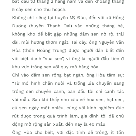
bắt đầu từ tháng 2 hàng năm và đến khoảng tháng
5 cây sen cho thu hoạch.
Không chỉ riêng tại huyện Mỹ Đức, đến với xã Hồng
Dương (huyện Thanh Oai) vào những tháng hè,
không khó để bắt gặp những đầm sen nở rộ, trải
dài, mùi hương thơm ngát. Tại đây, ông Nguyễn Văn
Hòa (thôn Hoàng Trung) được người dân biết đến
với biệt danh “vua sen”, vì ông là người đầu tiên ở
khu vực trồng sen với quy mô hàng hóa.
Chỉ vào đầm sen rộng bạt ngàn, ông Hòa tâm sự:
“Từ mô hình chăn nuôi và trồng lúa chuyển sang
trồng sen chuyên canh, ban đầu tôi chỉ canh tác
vài mẫu. Sau khi thấy nhu cầu về hoa sen, hạt sen,
củ sen ngày một nhiều, cùng với kinh nghiệm đúc
rút được trong quá trình làm, gia đình tôi đã chủ
động mở rộng sản xuất, đến nay là 40 mẫu.
Ông Hòa cho biết, với đặc tính dễ trồng, ít tốn