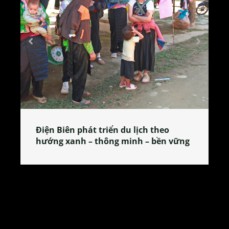
Làng làm bánh tẻ Phú Nhi – nơi lan
vững
tỏa đặc sản xứ Đoài