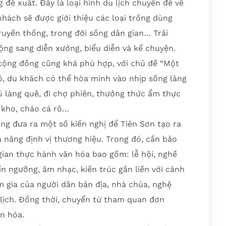
 đề xuất. Đây là loại hình du lịch chuyên đề về
khách sẽ được giới thiệu các loại trống dùng
truyền thống, trong đời sống dân gian… Trải
ng sang diễn xướng, biểu diễn và kể chuyện.
a cộng đồng cũng khá phù hợp, với chủ đề “Một
ó, du khách có thể hòa mình vào nhịp sống làng
 làng quê, đi chợ phiên, thưởng thức ẩm thực
 kho, cháo cá rô…
ũng đưa ra một số kiến nghị để Tiên Sơn tạo ra
 năng định vị thương hiệu. Trong đó, cần bảo
 gian thực hành văn hóa bao gồm: lễ hội, nghề
ín ngưỡng, âm nhạc, kiến trúc gắn liền với cảnh
m gia của người dân bản địa, nhà chùa, nghệ
lịch. Đồng thời, chuyển từ tham quan đơn
n hóa.