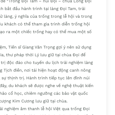
n đề “Trống Đọi Tam – núi Đọi – chùa Long Đọi
ch bắt đầu hành trình tại làng Đọi Tam, trải
ử làng, ý nghĩa của trống trong lễ hội và trong
du khách có thể tham gia trình diễn trống hội
tạo ra một chiếc trống hay có thể mua một số
ệm, Tiến sĩ Giang Văn Trọng gợi ý nên sử dụng
ia, thư pháp thời Lý lưu giữ tại chùa Đọi để
 trị độc đáo cho tuyến du lịch trải nghiệm làng
 Tịch điền, nơi tái hiện hoạt động canh nông
ự thịnh trị. Hành trình tiếp tục lên đỉnh núi
 đây, du khách sẽ được nghe về nghệ thuật kiến
 khảo cổ học, chiêm ngưỡng các bảo vật quốc
 tượng Kim Cương lưu giữ tại chùa.
ải nghiệm âm thanh lễ hội Việt qua trống Đọi