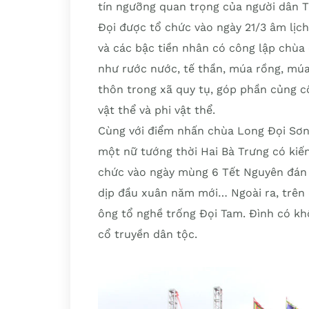
tín ngưỡng quan trọng của người dân Ti
Đọi được tổ chức vào ngày 21/3 âm lịc
và các bậc tiền nhân có công lập chùa 
như rước nước, tế thần, múa rồng, múa
thôn trong xã quy tụ, góp phần củng cố 
vật thể và phi vật thể.
Cùng với điểm nhấn chùa Long Đọi Sơn
một nữ tướng thời Hai Bà Trưng có kiến
chức vào ngày mùng 6 Tết Nguyên đán v
dịp đầu xuân năm mới… Ngoài ra, trên 
ông tổ nghề trống Đọi Tam. Đình có kh
cổ truyền dân tộc.