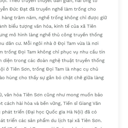
ọi. Theo truyền thuyết dân gian, hai ông tổ
yễn Đức Đạt đã truyền nghề làm trống cho
a hàng trăm năm, nghề trống không chỉ được giữ
nh biểu tượng văn hóa, kinh tế của xã Tiên
ưng mô hình làng nghề thủ công truyền thống
hu dân cư. Mỗi ngôi nhà ở Đọi Tam vừa là nơi
ẩm trống Đọi Tam không chỉ phục vụ nhu cầu tín
n diện trong các đoàn nghệ thuật truyền thống
hội ở Tiên Sơn, trống Đọi Tam là nhạc cụ chủ
hào hùng cho thấy sự gắn bó chặt chẽ giữa làng
 sử, văn hóa Tiên Sơn cũng như mong muốn bảo
 cách hài hòa và bền vững, Tiến sĩ Giang Văn
 phát triển (Đại học Quốc gia Hà Nội) đã có
át triển các sản phẩm du lịch tại xã Tiên Sơn.