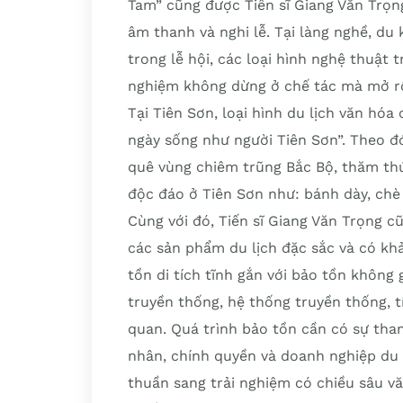
Tam” cũng được Tiến sĩ Giang Văn Trọng
âm thanh và nghi lễ. Tại làng nghề, du 
trong lễ hội, các loại hình nghệ thuật 
nghiệm không dừng ở chế tác mà mở rộ
Tại Tiên Sơn, loại hình du lịch văn hó
ngày sống như người Tiên Sơn”. Theo đ
quê vùng chiêm trũng Bắc Bộ, thăm thú
độc đáo ở Tiên Sơn như: bánh dày, chè
Cùng với đó, Tiến sĩ Giang Văn Trọng c
các sản phẩm du lịch đặc sắc và có khả
tồn di tích tĩnh gắn với bảo tồn không
truyền thống, hệ thống truyền thống, t
quan. Quá trình bảo tồn cần có sự tha
nhân, chính quyền và doanh nghiệp du 
thuần sang trải nghiệm có chiều sâu vă