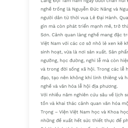
Làng Đọi Tam nằm ngay dưới chân núi Đ
nghề trống là Nguyễn Đức Năng và Ngu
người dân từ thời vua Lê Đại Hành. Qu
gìn mà còn phát triển mạnh mẽ, trở thà
Sơn. Cảnh quan làng nghề mang đặc tr
Việt Nam với các cơ sở nhỏ lẻ xen kẽ k
sinh hoạt, vừa là nơi sản xuất. Sản ph
ngưỡng, học đường, nghi lễ mà còn hiệ
và trong đời sống xã hội. Trong các lễ 
đạo, tạo nên không khí linh thiêng và 
nghề và văn hóa lễ hội địa phương.
Với nhiều năm nghiên cứu sâu về lịch
tồn và khai thác cảnh quan văn hóa một
Trọng – Viện Việt Nam học và Khoa học
những đề xuất hết sức thiết thực để ph