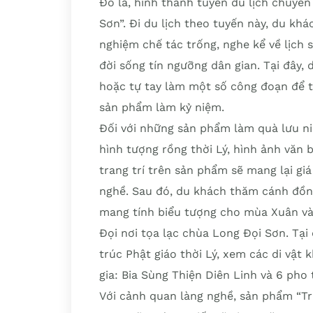
Đó là, hình thành tuyến du lịch chuyê
Sơn”. Đi du lịch theo tuyến này, du khá
nghiệm chế tác trống, nghe kể về lịch s
đời sống tín ngưỡng dân gian. Tại đây, 
hoặc tự tay làm một số công đoạn để 
sản phẩm làm kỷ niệm.
Đối với những sản phẩm làm quà lưu ni
hình tượng rồng thời Lý, hình ảnh văn b
trang trí trên sản phẩm sẽ mang lại giá
nghề. Sau đó, du khách thăm cánh đồng
mang tính biểu tượng cho mùa Xuân và s
Đọi nơi tọa lạc chùa Long Đọi Sơn. Tại
trúc Phật giáo thời Lý, xem các di vật
gia: Bia Sùng Thiện Diên Linh và 6 pho
Với cảnh quan làng nghề, sản phẩm “Tr