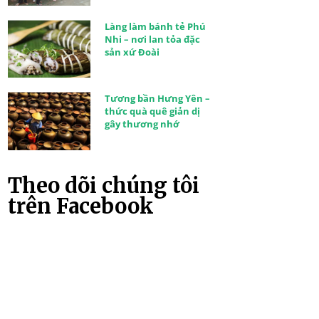
Làng làm bánh tẻ Phú
Nhi – nơi lan tỏa đặc
sản xứ Đoài
Tương bần Hưng Yên –
thức quà quê giản dị
gây thương nhớ
Theo dõi chúng tôi
trên Facebook