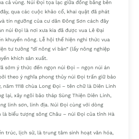
a cả vùng. Núi Đọi tọa lạc giữa đồng bằng bên
ây, qua các cuộc khảo cổ, khai quật đã phát
g và tín ngưỡng của cư dân Đông Sơn cách đây
 núi Đọi là nơi xưa kia đã được vua Lê Đại
ền khuyến nông. Lễ hội thể hiện nghi thức vua
ện tư tưởng “dĩ nông vi bản” (lấy nông nghiệp
uyến khích sản xuất.
đã sớm ý thức đến ngọn núi Đọi – ngọn núi án
ởi theo ý nghĩa phong thủy núi Đọi trấn giữ bảo
 năm 1118 chùa Long Đọi – tên chữ là Diên Linh
 lại, xây ngôi bảo tháp Sùng Thiện Diên Linh,
g linh sơn, linh địa. Núi Đọi cùng với dòng
 là biểu tượng sông Châu – núi Đọi của tỉnh Hà
n trúc, lịch sử, là trung tâm sinh hoạt văn hóa,