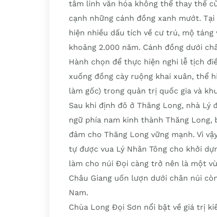
tâm linh văn hóa không thể thay thế củ
cạnh những cánh đồng xanh mướt. Tại đ
hiện nhiều dấu tích về cư trú, mộ tán
khoảng 2.000 năm. Cánh đồng dưới chân
Hành chọn để thực hiện nghi lễ tịch đi
xuống đồng cày ruộng khai xuân, thể hi
làm gốc) trong quản trị quốc gia và kh
Sau khi định đô ở Thăng Long, nhà Lý 
ngữ phía nam kinh thành Thăng Long, b
đảm cho Thăng Long vững mạnh. Vì vậy,
tự được vua Lý Nhân Tông cho khởi dựng
làm cho núi Đọi càng trở nên là một vùn
Châu Giang uốn lượn dưới chân núi còn
Nam.
Chùa Long Đọi Sơn nổi bật về giá trị kiế