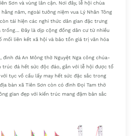
ên Sơn và vùng lân cận. Nơi đây, lễ hội chùa
h hằng năm, ngoài tưởng niệm vua Lý Nhân Tông
còn tái hiện các nghi thức dân gian đặc trưng
 trống… Đây là dịp cộng đồng dân cư từ nhiều
mối liên kết xã hội và bảo tồn giá trị văn hóa
, đình đá An Mông thờ Nguyệt Nga công chúa-
 trúc đá hết sức độc đáo, gắn với lễ hội được tổ
ới tục vồ cầu lấy may hết sức đặc sắc trong
địa bàn xã Tiên Sơn còn có đình Đọi Tam thờ
ông gian đẹp với kiến trúc mang đậm bản sắc