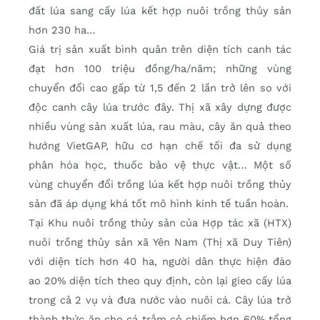
đất lúa sang cấy lúa kết hợp nuôi trồng thủy sản
hơn 230 ha…
Giá trị sản xuất bình quân trên diện tích canh tác
đạt hơn 100 triệu đồng/ha/năm; những vùng
chuyển đổi cao gấp từ 1,5 đến 2 lần trở lên so với
độc canh cây lúa trước đây. Thị xã xây dựng được
nhiều vùng sản xuất lúa, rau màu, cây ăn quả theo
hướng VietGAP, hữu cơ hạn chế tối đa sử dụng
phân hóa học, thuốc bảo vệ thực vật… Một số
vùng chuyển đổi trồng lúa kết hợp nuôi trồng thủy
sản đã áp dụng khá tốt mô hình kinh tế tuần hoàn.
Tại Khu nuôi trồng thủy sản của Hợp tác xã (HTX)
nuôi trồng thủy sản xã Yên Nam (Thị xã Duy Tiên)
với diện tích hơn 40 ha, người dân thực hiện đào
ao 20% diện tích theo quy định, còn lại gieo cấy lúa
trong cả 2 vụ và đưa nước vào nuôi cá. Cây lúa trở
thành thức ăn cho cá trắm cỏ chiếm hơn 60% tổng