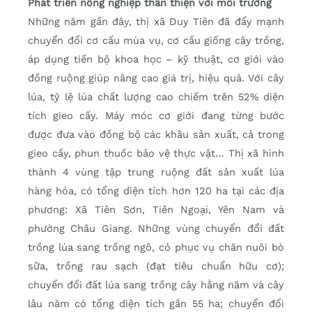
Phát triển nông nghiệp thân thiện với môi trường
Những năm gần đây, thị xã Duy Tiên đã đẩy mạnh
chuyển đổi cơ cấu mùa vụ, cơ cấu giống cây trồng,
áp dụng tiến bộ khoa học – kỹ thuật, cơ giới vào
đồng ruộng giúp nâng cao giá trị, hiệu quả. Với cây
lúa, tỷ lệ lúa chất lượng cao chiếm trên 52% diện
tích gieo cấy. Máy móc cơ giới đang từng bước
được đưa vào đồng bộ các khâu sản xuất, cả trong
gieo cấy, phun thuốc bảo vệ thực vật… Thị xã hình
thành 4 vùng tập trung ruộng đất sản xuất lúa
hàng hóa, có tổng diện tích hơn 120 ha tại các địa
phương: Xã Tiên Sơn, Tiên Ngoại, Yên Nam và
phường Châu Giang. Những vùng chuyển đổi đất
trồng lúa sang trồng ngô, cỏ phục vụ chăn nuôi bò
sữa, trồng rau sạch (đạt tiêu chuẩn hữu cơ);
chuyển đổi đất lúa sang trồng cây hằng năm và cây
lâu năm có tổng diện tích gần 55 ha; chuyển đổi