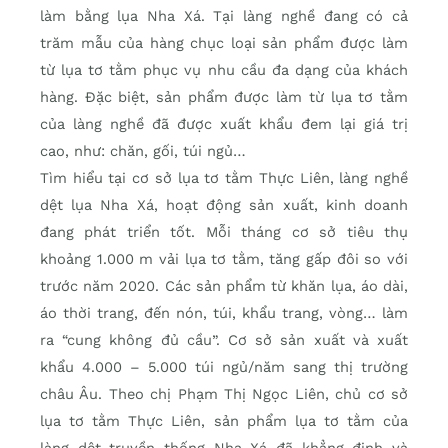
làm bằng lụa Nha Xá. Tại làng nghề đang có cả
trăm mẫu của hàng chục loại sản phẩm được làm
từ lụa tơ tằm phục vụ nhu cầu đa dạng của khách
hàng. Đặc biệt, sản phẩm được làm từ lụa tơ tằm
của làng nghề đã được xuất khẩu đem lại giá trị
cao, như: chăn, gối, túi ngủ…
Tìm hiểu tại cơ sở lụa tơ tằm Thực Liên, làng nghề
dệt lụa Nha Xá, hoạt động sản xuất, kinh doanh
đang phát triển tốt. Mỗi tháng cơ sở tiêu thụ
khoảng 1.000 m vải lụa tơ tằm, tăng gấp đôi so với
trước năm 2020. Các sản phẩm từ khăn lụa, áo dài,
áo thời trang, đến nón, túi, khẩu trang, vòng… làm
ra “cung không đủ cầu”. Cơ sở sản xuất và xuất
khẩu 4.000 – 5.000 túi ngủ/năm sang thị trường
châu Âu. Theo chị Phạm Thị Ngọc Liên, chủ cơ sở
lụa tơ tằm Thực Liên, sản phẩm lụa tơ tằm của