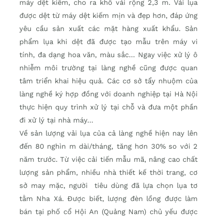
máy dệt kiếm, cho ra khổ vải rộng 2,3 m. Vải lụa
được dệt từ máy dệt kiếm mịn và đẹp hơn, đáp ứng
yêu cầu sản xuất các mặt hàng xuất khẩu. Sản
phẩm lụa khi dệt đã được tạo mẫu trên máy vi
tính, đa dạng hoa văn, màu sắc… Ngay việc xử lý ô
nhiễm môi trường tại làng nghề cũng được quan
tâm triển khai hiệu quả. Các cơ sở tẩy nhuộm của
làng nghề ký hợp đồng với doanh nghiệp tại Hà Nội
thực hiện quy trình xử lý tại chỗ và đưa một phần
đi xử lý tại nhà máy…
Về sản lượng vải lụa của cả làng nghề hiện nay lên
đến 80 nghìn m dài/tháng, tăng hơn 30% so với 2
năm trước. Từ việc cải tiến mẫu mã, nâng cao chất
lượng sản phẩm, nhiều nhà thiết kế thời trang, cơ
sở may mặc, người tiêu dùng đã lựa chọn lụa tơ
tằm Nha Xá. Được biết, lượng đèn lồng được làm
bán tại phố cổ Hội An (Quảng Nam) chủ yếu được