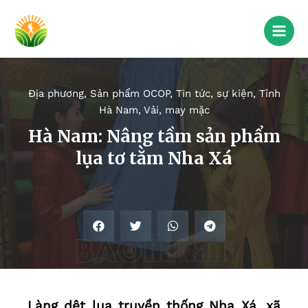
Địa phương
,
Sản phẩm OCOP
,
Tin tức, sự kiện
,
Tỉnh
Hà Nam
,
Vải, may mặc
Hà Nam: Nâng tầm sản phẩm
lụa tơ tằm Nha Xá
Làng dệt lụa truyền thống Nha Xá, xã