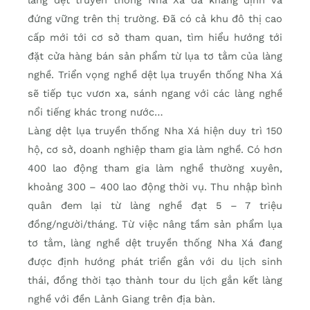
làng dệt truyền thống Nha Xá đã khẳng định và
đứng vững trên thị trường. Đã có cả khu đô thị cao
cấp mới tới cơ sở tham quan, tìm hiểu hướng tới
đặt cửa hàng bán sản phẩm từ lụa tơ tằm của làng
nghề. Triển vọng nghề dệt lụa truyền thống Nha Xá
sẽ tiếp tục vươn xa, sánh ngang với các làng nghề
nổi tiếng khác trong nước…
Làng dệt lụa truyền thống Nha Xá hiện duy trì 150
hộ, cơ sở, doanh nghiệp tham gia làm nghề. Có hơn
400 lao động tham gia làm nghề thường xuyên,
khoảng 300 – 400 lao động thời vụ. Thu nhập bình
quân đem lại từ làng nghề đạt 5 – 7 triệu
đồng/người/tháng. Từ việc nâng tầm sản phẩm lụa
tơ tằm, làng nghề dệt truyền thống Nha Xá đang
được định hướng phát triển gắn với du lịch sinh
thái, đồng thời tạo thành tour du lịch gắn kết làng
nghề với đền Lảnh Giang trên địa bàn.