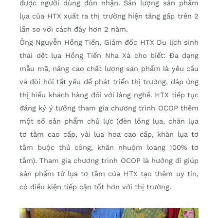
được người dùng đón nhận. Sản lượng sản phẩm
lụa của HTX xuất ra thị trường hiện tăng gấp trên 2
lần so với cách đây hơn 2 năm.
Ông Nguyễn Hồng Tiến, Giám đốc HTX Du lịch sinh
thái dệt lụa Hồng Tiến Nha Xá cho biết: Đa dạng
mẫu mã, nâng cao chất lượng sản phẩm là yêu cầu
và đòi hỏi tất yếu để phát triển thị trường, đáp ứng
thị hiếu khách hàng đối với làng nghề. HTX tiếp tục
đăng ký ý tưởng tham gia chương trình OCOP thêm
một số sản phẩm chủ lực (đèn lồng lụa, chăn lụa
tơ tằm cao cấp, vải lụa hoa cao cấp, khăn lụa tơ
tằm buộc thủ công, khăn nhuộm loang 100% tơ
tằm). Tham gia chương trình OCOP là hướng đi giúp
sản phẩm từ lụa tơ tằm của HTX tạo thêm uy tín,
có điều kiện tiếp cận tốt hơn với thị trường.