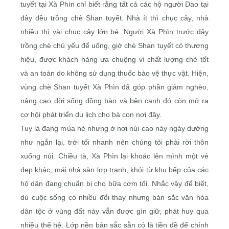
tuyết tại Xà Phìn chỉ biết rằng tất cả các hộ người Dao tại
đây đều trồng chè Shan tuyết. Nhà ít thì chục cây, nhà
nhiều thì vài chục cây lớn bé. Người Xà Phìn trước đây
trồng chè chủ yếu để uống, giờ chè Shan tuyết có thương
hiệu, được khách hàng ưa chuộng vì chất lượng chè tốt
và an toàn do không sử dụng thuốc bảo vệ thực vật. Hiện,
vùng chè Shan tuyết Xà Phìn đã góp phần giảm nghèo,
nâng cao đời sống đồng bào và bên cạnh đó còn mở ra
cơ hội phát triển du lịch cho bà con nơi đây.
Tuy là đang mùa hè nhưng ở nơi núi cao này ngày dường
như ngắn lại, trời tối nhanh nên chúng tôi phải rời thôn
xuống núi. Chiều tà, Xà Phìn lại khoác lên mình một vẻ
đẹp khác, mái nhà sàn lợp tranh, khói từ khu bếp của các
hộ dân đang chuẩn bị cho bữa cơm tối. Nhắc vậy để biết,
dù cuộc sống có nhiều đổi thay nhưng bản sắc văn hóa
dân tộc ở vùng đất này vẫn được gìn giữ, phát huy qua
nhiều thế hệ. Lớp nền bản sắc sẵn có là tiền đề để chính