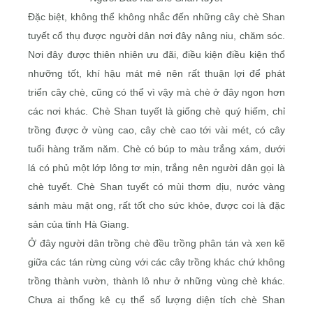
Đặc biệt, không thể không nhắc đến những cây chè Shan
tuyết cổ thụ được người dân nơi đây nâng niu, chăm sóc.
Nơi đây được thiên nhiên ưu đãi, điều kiện điều kiện thổ
nhưỡng tốt, khí hậu mát mẻ nên rất thuận lợi để phát
triển cây chè, cũng có thể vì vậy mà chè ở đây ngon hơn
các nơi khác. Chè Shan tuyết là giống chè quý hiếm, chỉ
trồng được ở vùng cao, cây chè cao tới vài mét, có cây
tuổi hàng trăm năm. Chè có búp to màu trắng xám, dưới
lá có phủ một lớp lông tơ mịn, trắng nên người dân gọi là
chè tuyết. Chè Shan tuyết có mùi thơm dịu, nước vàng
sánh màu mật ong, rất tốt cho sức khỏe, được coi là đặc
sản của tỉnh Hà Giang.
Ở đây người dân trồng chè đều trồng phân tán và xen kẽ
giữa các tán rừng cùng với các cây trồng khác chứ không
trồng thành vườn, thành lô như ở những vùng chè khác.
Chưa ai thống kê cụ thể số lượng diện tích chè Shan