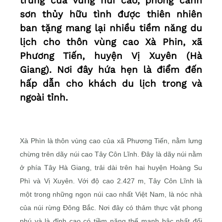
trưng của vùng núi cao, phong cảnh
sơn thủy hữu tình được thiên nhiên
ban tặng mang lại nhiều tiềm năng du
lịch cho thôn vùng cao Xà Phin, xã
Phương Tiến, huyện Vị Xuyên (Hà
Giang). Nơi đây hứa hẹn là điểm đến
hấp dẫn cho khách du lịch trong và
ngoài tỉnh.
Xà Phìn là thôn vùng cao của xã Phương Tiến, nằm lưng
chừng trên dãy núi cao Tây Côn Lĩnh. Đây là dãy núi nằm
ở phía Tây Hà Giang, trải dài trên hai huyện Hoàng Su
Phì và Vị Xuyên. Với độ cao 2.427 m, Tây Côn Lĩnh là
một trong những ngọn núi cao nhất Việt Nam, là nóc nhà
của núi rừng Đông Bắc. Nơi đây có thảm thực vật phong
phú và là đỉnh cao có tiềm năng thế mạnh bậc nhất đối