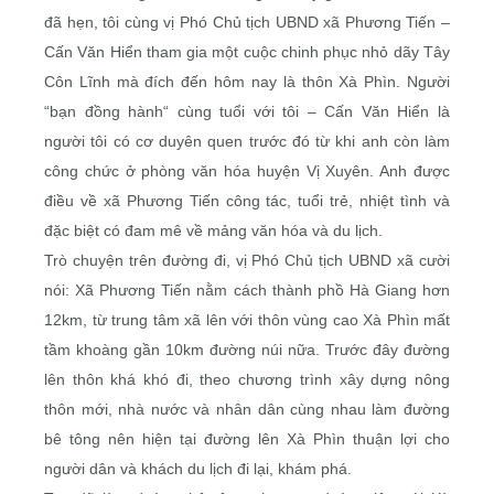
đã hẹn, tôi cùng vị Phó Chủ tịch UBND xã Phương Tiến –
Cấn Văn Hiển tham gia một cuộc chinh phục nhỏ dãy Tây
Côn Lĩnh mà đích đến hôm nay là thôn Xà Phìn. Người
“bạn đồng hành“ cùng tuổi với tôi – Cấn Văn Hiển là
người tôi có cơ duyên quen trước đó từ khi anh còn làm
công chức ở phòng văn hóa huyện Vị Xuyên. Anh được
điều về xã Phương Tiến công tác, tuổi trẻ, nhiệt tình và
đặc biệt có đam mê về mảng văn hóa và du lịch.
Trò chuyện trên đường đi, vị Phó Chủ tịch UBND xã cười
nói: Xã Phương Tiến nằm cách thành phồ Hà Giang hơn
12km, từ trung tâm xã lên với thôn vùng cao Xà Phìn mất
tầm khoàng gần 10km đường núi nữa. Trước đây đường
lên thôn khá khó đi, theo chương trình xây dựng nông
thôn mới, nhà nước và nhân dân cùng nhau làm đường
bê tông nên hiện tại đường lên Xà Phìn thuận lợi cho
người dân và khách du lịch đi lại, khám phá.