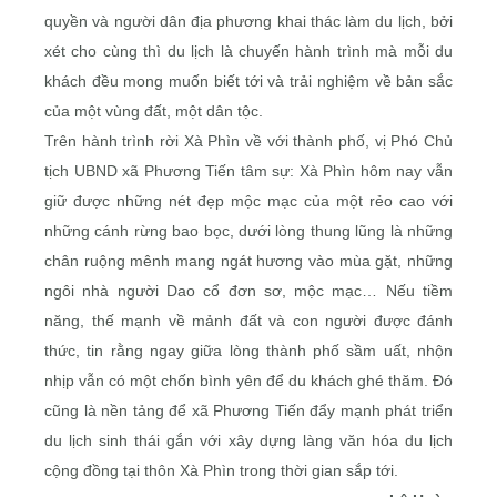
quyền và người dân địa phương khai thác làm du lịch, bởi
xét cho cùng thì du lịch là chuyến hành trình mà mỗi du
khách đều mong muốn biết tới và trải nghiệm về bản sắc
của một vùng đất, một dân tộc.
Trên hành trình rời Xà Phìn về với thành phố, vị Phó Chủ
tịch UBND xã Phương Tiến tâm sự: Xà Phìn hôm nay vẫn
giữ được những nét đẹp mộc mạc của một rẻo cao với
những cánh rừng bao bọc, dưới lòng thung lũng là những
chân ruộng mênh mang ngát hương vào mùa gặt, những
ngôi nhà người Dao cổ đơn sơ, mộc mạc… Nếu tiềm
năng, thế mạnh về mảnh đất và con người được đánh
thức, tin rằng ngay giữa lòng thành phố sầm uất, nhộn
nhịp vẫn có một chốn bình yên để du khách ghé thăm. Đó
cũng là nền tảng để xã Phương Tiến đẩy mạnh phát triển
du lịch sinh thái gắn với xây dựng làng văn hóa du lịch
cộng đồng tại thôn Xà Phìn trong thời gian sắp tới.