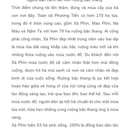
Thời điểm chúng tôi lên thăm, đúng và mùa cấy của bà
con nơi đây. Toàn xã Phương Tiến có hơn 170 ha lúa,
trong đó 4 thôn vùng cao, gồm Xà Phìn, Mào Phìn, Nà
Màu và Nặm Tẹ với hơn 79 ha ruộng bậc thang. Ai cũng
phải công nhận, Xà Phìn đẹp nhất trong năm vào hai dịp
là mùa lúa dát vàng khắp các bậc ruộng màu mỡ và khi
những thửa ruộng vào mùa nước đổ. Du khách đến với
Xà Phìn mùa nước đổ sẽ cảm nhận thật hơn mùi đồng
ruộng, được hít hà mùi xanh cỏ non và cảm nhận vẻ đẹp
bình dị của cuộc sống. Ruộng bậc thang là sự kết hợp
hoàn hảo giữa vẻ hùng vĩ của núi rừng cùng vẻ đẹp của
lao động sáng tạo, trải qua bao đời, bao thế hệ. Sau mỗi
mùa nước đổ, người dân lại hối hả chuẩn bị cho một mùa
lúa mới, hứa hẹn những cung ruộng bậc thang óng ả mùa
vàng.
Xà Phìn hiện 53 hộ sinh sống, 100% là đồng bào dân tộc