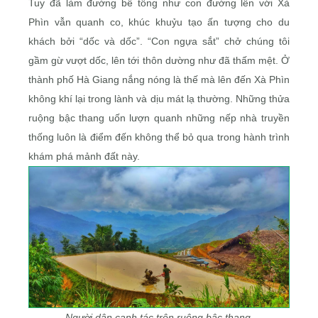
Tuy đã làm đường bê tông như con đường lên với Xà
Phìn vẫn quanh co, khúc khuỷu tạo ấn tượng cho du
khách bởi “dốc và dốc”. “Con ngựa sắt” chở chúng tôi
gầm gừ vượt dốc, lên tới thôn dường như đã thấm mệt. Ở
thành phố Hà Giang nắng nóng là thế mà lên đến Xà Phìn
không khí lại trong lành và dịu mát lạ thường. Những thửa
ruộng bậc thang uốn lượn quanh những nếp nhà truyền
thống luôn là điểm đến không thể bỏ qua trong hành trình
khám phá mảnh đất này.
Người dân canh tác trên ruộng bậc thang