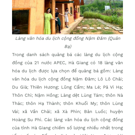
Làng văn hóa du lịch cộng đồng Nặm Đăm (Quản
Bạ)
Trong danh sách quảng bá các làng du lịch cộng
đồng của 21 nước APEC, Hà Giang có 18 làng văn
hóa du lịch được lựa chọn để quảng bá gồm: Làng
văn hóa du lịch cộng đồng Nặm Đăm; Lô Lô Chải;
Du Già; Thiên Hương; Lũng Cẩm; Ma Lé; Pả Vi Hạ;
Thôn Chì; Nậm Hồng; Làng dệt Lùng Tám; thôn Nà
Thác; thôn Hạ Thành; thôn Khuổi My; thôn Lùng
Vài; xã Vần Chải; xã Xà Phìn; Bản Luốc; huyện
Hoàng Su Phì. Các làng văn hóa du lịch cộng đồng
của tỉnh Hà Giang chiếm số lượng nhiều nhất trong