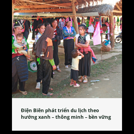
lịch theo
Làng làm bánh tẻ Phú Nhi – nơi
h – bền vững
tỏa đặc sản xứ Đoài