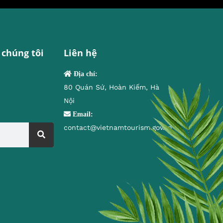
 chúng tôi
Liên hệ
Địa chỉ:
80 Quán Sứ, Hoàn Kiếm, Hà
Nội
Email:
contact@vietnamtourism.gov.vn