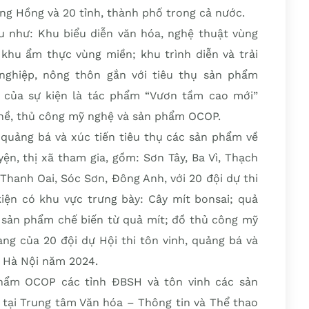
ng Hồng và 20 tỉnh, thành phố trong cả nước.
 như: Khu biểu diễn văn hóa, nghệ thuật vùng
; khu ẩm thực vùng miền; khu trình diễn và trải
nghiệp, nông thôn gắn với tiêu thụ sản phẩm
 của sự kiện là tác phẩm “Vươn tầm cao mới”
ghề, thủ công mỹ nghệ và sản phẩm OCOP.
h, quảng bá và xúc tiến tiêu thụ các sản phẩm về
n, thị xã tham gia, gồm: Sơn Tây, Ba Vì, Thạch
Thanh Oai, Sóc Sơn, Đông Anh, với 20 đội dự thi
iện có khu vực trưng bày: Cây mít bonsai; quả
ác sản phẩm chế biến từ quả mít; đồ thủ công mỹ
àng của 20 đội dự Hội thi tôn vinh, quảng bá và
n Hà Nội năm 2024.
phẩm OCOP các tỉnh ĐBSH và tôn vinh các sản
tại Trung tâm Văn hóa – Thông tin và Thể thao