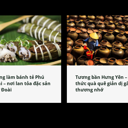
ng làm bánh tẻ Phú
Tương bần Hưng Yên –
i – nơi lan tỏa đặc sản
thức quà quê giản dị g
 Đoài
thương nhớ