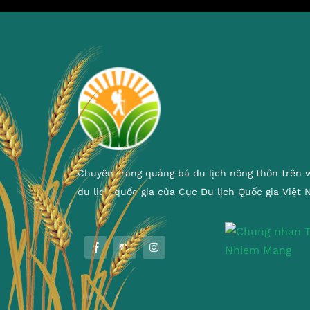
Chuyên trang quảng bá du lịch nông thôn trên 
du lịch quốc gia của Cục Du lịch Quốc gia Việt