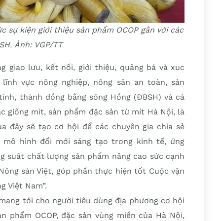
ức sự kiện giới thiệu sản phẩm OCOP gắn với các
SH. Ảnh: VGP/TT
giao lưu, kết nối, giới thiệu, quảng bá và xuc
lĩnh vực nông nghiệp, nông sản an toàn, sản
ỉnh, thành đồng bằng sông Hồng (ĐBSH) và cả
ác giống mít, sản phẩm đặc sản từ mít Hà Nội, là
ua đây sẽ tạo cơ hội để các chuyên gia chia sẻ
mô hình đổi mới sáng tạo trong kinh tế, ứng
ng suất chất lượng sản phẩm nâng cao sức cạnh
Nông sản Việt, góp phần thực hiện tốt Cuộc vận
g Việt Nam”.
 mang tới cho người tiêu dùng địa phương cơ hội
ản phẩm OCOP, đặc sản vùng miền của Hà Nội,