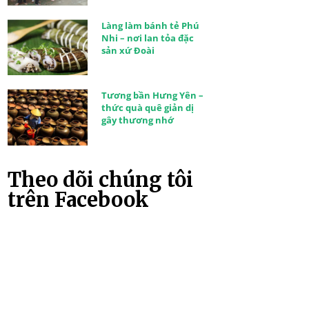
Làng làm bánh tẻ Phú
Nhi – nơi lan tỏa đặc
sản xứ Đoài
Tương bần Hưng Yên –
thức quà quê giản dị
gây thương nhớ
Theo dõi chúng tôi
trên Facebook