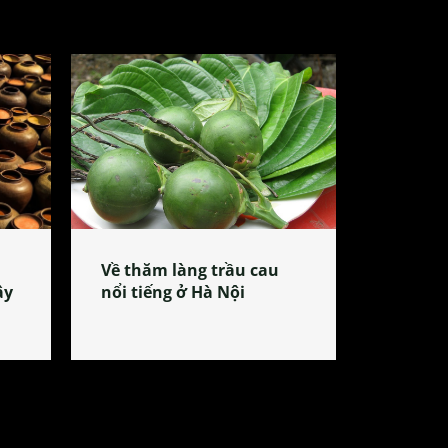
Về thăm làng trầu cau
ây
nổi tiếng ở Hà Nội