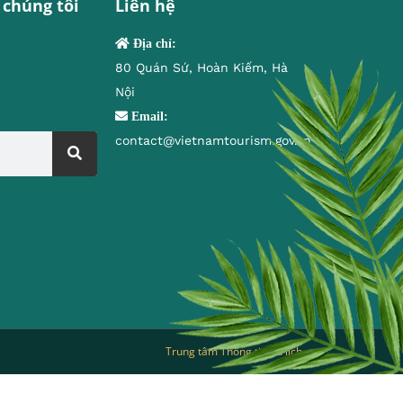
 chúng tôi
Liên hệ
Địa chỉ:
80 Quán Sứ, Hoàn Kiếm, Hà
Nội
Email:
contact@vietnamtourism.gov.vn
Trung tâm Thông tin du lịch