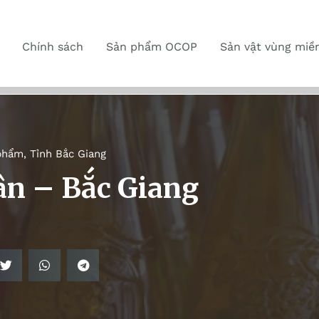
Chính sách
Sản phẩm OCOP
Sản vật vùng miề
phẩm
,
Tỉnh Bắc Giang
ân – Bắc Giang