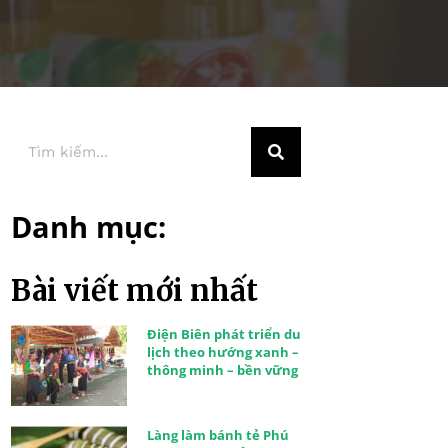
Danh mục:
Bài viết mới nhất
Điện Biên phát triển du
lịch theo hướng xanh –
thông minh – bền vững
Làng làm bánh tẻ Phú