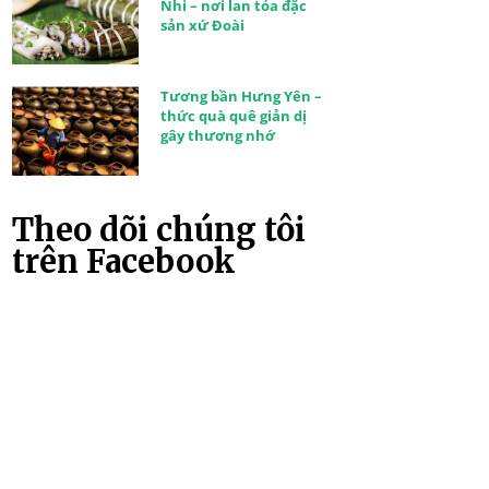
Nhi – nơi lan tỏa đặc
sản xứ Đoài
Tương bần Hưng Yên –
thức quà quê giản dị
gây thương nhớ
Theo dõi chúng tôi
trên Facebook