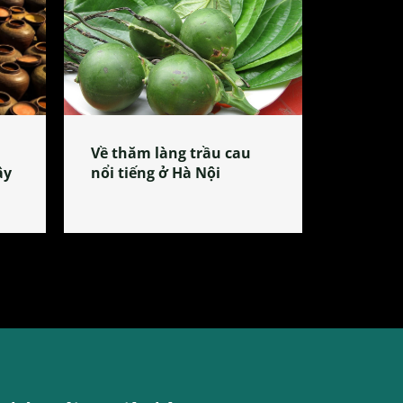
Về thăm làng trầu cau
ây
nổi tiếng ở Hà Nội