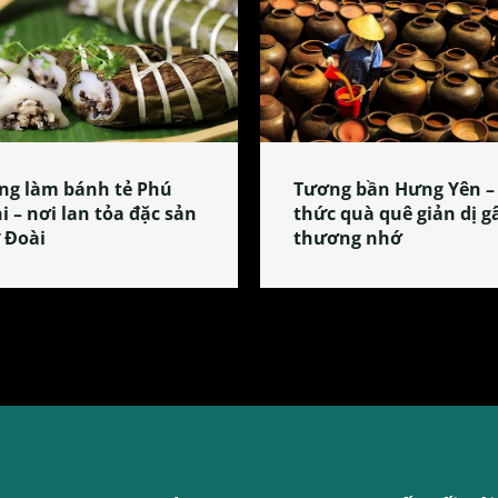
ng làm bánh tẻ Phú
Tương bần Hưng Yên –
i – nơi lan tỏa đặc sản
thức quà quê giản dị g
 Đoài
thương nhớ