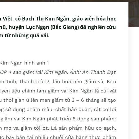
n Việt, cô Bạch Thị Kim Ngân, giáo viên hóa học
Chũ, huyện Lục Ngạn (Bắc Giang) đã nghiên cứu
m từ những quả vải.
OP 4 sao giấm vải Kim Ngân. Ảnh: An Thành Đạt
 tĩnh, thanh trùng, lão hóa nên giấm vải Kim
ên liệu chính làm giấm vải Kim Ngân là cùi vải
u thời gian ủ lên men giấm từ 3 – 6 tháng sẽ tạo
ng sử dụng phẩm màu, chất bảo quản, rất có lợi
t giấm vải Kim Ngân phát triển 5 dòng sản phẩm:
ấm mơ và giấm tỏi ớt. Là sản phẩm hữu cơ sạch,
ợc bày bán tại nhiều chuỗi cửa hàng thực phẩm