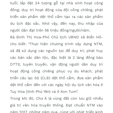
tuổi; lắp đặt 24 tượng gỗ tại nhà sinh hoạt cộng
đồng; duy trì hoạt động của đội cồng chiêng, phát
triển sản phẩm dệt thổ cẩm tạo ra các sản phẩm
du lịch đặc sắc. Nhờ vậy, đến nay, thu nhập của
người dân đạt trên 56 triệu đồng/người/năm.
Bà Đinh Thị Hoa-Phó Chủ tịch UBND xã Biển Hồ-
cho biết: “Thực hiện chương trình xây dựng NTM,
xã đã sử dụng các nguồn lực để duy trì, phát huy
các bản sắc dân tộc, đặc biệt là 2 làng đồng bào
DTTS; tuyên truyền, vận động người dân duy trì
hoạt động cồng chiêng phục vụ du khách, phát
triển câu lạc bộ (CLB) dệt thổ cẩm, đưa sản phẩm
dệt thổ cẩm đến với các ngày hội du lịch văn hóa ở
Tuy Hòa (tỉnh Phú Yên) và ở Kon Tum”.
Trong khi đó, Chư Á là vùng đất còn lưu giữ nhiều
giá trị văn hóa truyền thống. Đạt chuẩn NTM vào
năm 2017, những năm qua, cùng với phát triển kinh