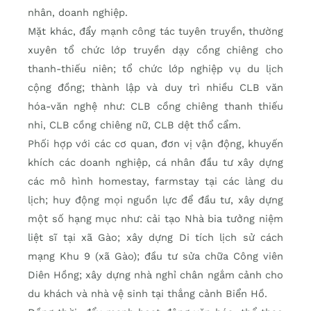
nhân, doanh nghiệp.
Mặt khác, đẩy mạnh công tác tuyên truyền, thường
xuyên tổ chức lớp truyền dạy cồng chiêng cho
thanh-thiếu niên; tổ chức lớp nghiệp vụ du lịch
cộng đồng; thành lập và duy trì nhiều CLB văn
hóa-văn nghệ như: CLB cồng chiêng thanh thiếu
nhi, CLB cồng chiêng nữ, CLB dệt thổ cẩm.
Phối hợp với các cơ quan, đơn vị vận động, khuyến
khích các doanh nghiệp, cá nhân đầu tư xây dựng
các mô hình homestay, farmstay tại các làng du
lịch; huy động mọi nguồn lực để đầu tư, xây dựng
một số hạng mục như: cải tạo Nhà bia tưởng niệm
liệt sĩ tại xã Gào; xây dựng Di tích lịch sử cách
mạng Khu 9 (xã Gào); đầu tư sửa chữa Công viên
Diên Hồng; xây dựng nhà nghỉ chân ngắm cảnh cho
du khách và nhà vệ sinh tại thắng cảnh Biển Hồ.