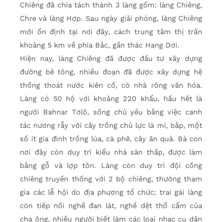
Chiêng đã chia tách thành 3 làng gồm: làng Chiêng,
Chre và làng Hợp. Sau ngày giải phóng, làng Chiêng
mới ổn định tại nơi đây, cách trung tâm thị trấn
khoảng 5 km về phía Bắc, gần thác Hang Dơi.
Hiện nay, làng Chiêng đã được đầu tư xây dựng
đường bê tông, nhiều đoạn đã được xây dựng hệ
thống thoát nước kiên cố, có nhà rông văn hóa.
Làng có 50 hộ với khoảng 220 khẩu, hầu hết là
người Bahnar Tơlô, sống chủ yếu bằng việc canh
tác nương rẫy với cây trồng chủ lực là mì, bắp, một
số ít gia đình trồng lúa, cà phê, cây ăn quả. Bà con
nơi đây còn duy trì kiểu nhà sàn thấp, được làm
bằng gỗ và lợp tôn. Làng còn duy trì đội cồng
chiêng truyền thống với 2 bộ chiêng, thường tham
gia các lễ hội do địa phương tổ chức; trai gái làng
còn tiếp nối nghề đan lát, nghề dệt thổ cẩm của
cha ông, nhiều người biết làm các loại nhạc cụ dân