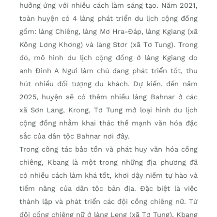
hưởng ứng với nhiều cách làm sáng tạo. Năm 2021,
toàn huyện có 4 làng phát triển du lịch cộng đồng
gồm: làng Chiêng, làng Mơ Hra-Đáp, làng Kgiang (xã
Kông Lơng Khơng) và làng Stơr (xã Tơ Tung). Trong
đó, mô hình du lịch cộng đồng ở làng Kgiang do
anh Đinh A Ngưi làm chủ đang phát triển tốt, thu
hút nhiều đối tượng du khách. Dự kiến, đến năm
2025, huyện sẽ có thêm nhiều làng Bahnar ở các
xã Sơn Lang, Krong, Tơ Tung mở loại hình du lịch
cộng đồng nhằm khai thác thế mạnh văn hóa đặc
sắc của dân tộc Bahnar nơi đây.
Trong công tác bảo tồn và phát huy văn hóa cồng
chiêng, Kbang là một trong những địa phương đã
có nhiều cách làm khá tốt, khơi dậy niềm tự hào và
tiềm năng của dân tộc bản địa. Đặc biệt là việc
thành lập và phát triển các đội cồng chiêng nữ. Từ
đội cồng chiêng nữ ở làng Leng (xã Tơ Tung), Kbang