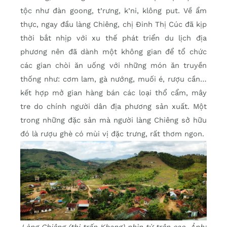
tộc như đàn goong, t’rưng, k’ni, klông put. Về ẩm
thực, ngay đầu làng Chiêng, chị Đinh Thị Cúc đã kịp
thời bắt nhịp với xu thế phát triển du lịch địa
phương nên đã dành một không gian để tổ chức
các gian chòi ăn uống với những món ăn truyền
thống như: cơm lam, gà nướng, muối é, rượu cần…
kết hợp mở gian hàng bán các loại thổ cẩm, mây
tre do chính người dân địa phương sản xuất. Một
trong những đặc sản mà người làng Chiêng sở hữu
đó là rượu ghè có mùi vị đặc trưng, rất thơm ngon.
Làng Chiêng (thị trấn Kbang) nhìn từ trên cao. Ảnh: