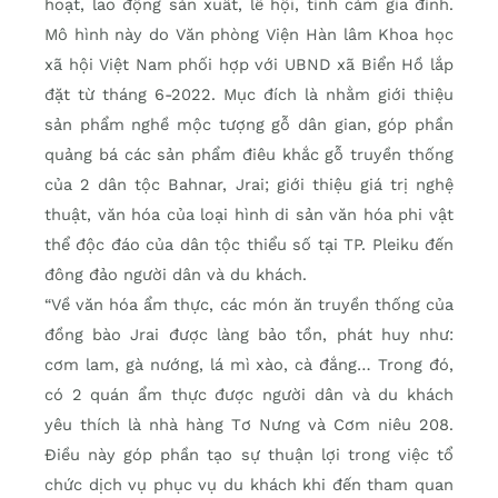
hoạt, lao động sản xuất, lễ hội, tình cảm gia đình.
Mô hình này do Văn phòng Viện Hàn lâm Khoa học
xã hội Việt Nam phối hợp với UBND xã Biển Hồ lắp
đặt từ tháng 6-2022. Mục đích là nhằm giới thiệu
sản phẩm nghề mộc tượng gỗ dân gian, góp phần
quảng bá các sản phẩm điêu khắc gỗ truyền thống
của 2 dân tộc Bahnar, Jrai; giới thiệu giá trị nghệ
thuật, văn hóa của loại hình di sản văn hóa phi vật
thể độc đáo của dân tộc thiểu số tại TP. Pleiku đến
đông đảo người dân và du khách.
“Về văn hóa ẩm thực, các món ăn truyền thống của
đồng bào Jrai được làng bảo tồn, phát huy như:
cơm lam, gà nướng, lá mì xào, cà đắng… Trong đó,
có 2 quán ẩm thực được người dân và du khách
yêu thích là nhà hàng Tơ Nưng và Cơm niêu 208.
Điều này góp phần tạo sự thuận lợi trong việc tổ
chức dịch vụ phục vụ du khách khi đến tham quan