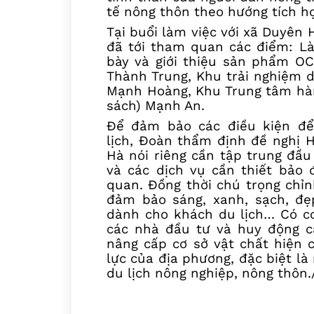
tế nông thôn theo hướng tích hợ
Tại buổi làm việc với xã Duyên 
đã tới th
a
m quan các điểm:
Là
bày và giới thiệu sản phẩm O
Thành Trung, Khu trải nghiệm d
Mạnh Hoàng, Khu Trung tâm hàn
sách) Mạnh An
.
Để đảm bảo các điều kiện
đ
lịch,
Đoàn
thẩm định
đề nghị
Hà nói riêng
cần
tập trung đầu
và các dịch vụ cần thiết bảo
quan.
Đồng thời chú trọng chỉn
đảm bảo sáng, xanh, sạch, đẹ
dành cho khách du lịch…
C
ó c
các nhà đầu tư và huy động cá
nâng cấp cơ sở vật chất hiện 
lực của địa phương, đặc biệt l
du lịch nông nghiệp, nông thôn./