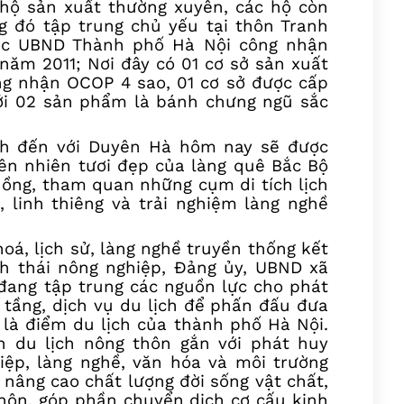
 hộ sản xuất thường xuyên, các hộ còn
g đó tập trung chủ yếu tại thôn Tranh
ợc UBND Thành phố Hà Nội công nhận
năm 2011; Nơi đây có 01 cơ sở sản xuất
g nhận OCOP 4 sao, 01 cơ sở được cấp
ới 02 sản phẩm là bánh chưng ngũ sắc
ch đến với Duyên Hà hôm nay sẽ được
ên nhiên tươi đẹp của làng quê Bắc Bộ
Hồng,
th
a
m quan những
cụm di tích lịch
, linh thiêng
và trải nghiệm làng nghề
 hoá, lịch sử, làng nghề truyền thống kết
nh thái nông nghiệp, Đảng ủy, UBND xã
đang tập trung các nguồn lực cho phát
ạ tầng, dịch vụ du lịch để phấn đấu đưa
à điểm du lịch của thành phố Hà Nội.
n du lịch nông thôn gắn với phát huy
iệp, làng nghề, văn hóa và môi trường
 nâng cao chất lượng đời sống vật chất,
hôn, góp phần chuyển dịch cơ cấu kinh