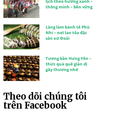
lịch theo hướng xanh –
thông minh – bền vững
Làng làm bánh tẻ Phú
Nhi – nơi lan tỏa đặc
sản xứ Đoài
Tương bần Hưng Yên –
thức quà quê giản dị
gây thương nhớ
Theo dõi chúng tôi
trên Facebook