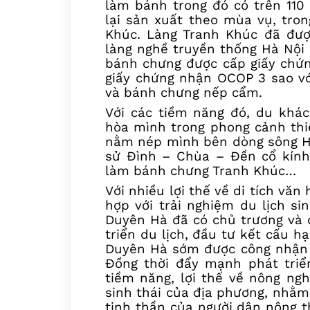
làm bánh trong đó có trên 110
lại sản xuất theo mùa vụ, tron
Khúc. Làng Tranh Khúc đã đư
làng nghề truyền thống Hà Nội 
bánh chưng được cấp giấy chứn
giấy chứng nhận OCOP 3 sao v
và bánh chưng nếp cẩm.
Với các tiềm năng đó, du khá
hòa mình trong phong cảnh thi
nằm nép mình bên dòng sông 
sử Đình – Chùa – Đền
cổ kính
làm bánh chưng Tranh Khúc…
Với nhiều lợi thế về di tích văn
hợp với trải nghiệm du lịch si
Duyên Hà đã có chủ trương và 
triển du lịch, đầu tư kết cấu h
Duyên Hà sớm được công nhận l
Đồng thời
đẩy mạnh phát triể
tiềm năng, lợi thế về nông ngh
sinh thái của địa phương, nhằm
tinh thần của người dân nông t