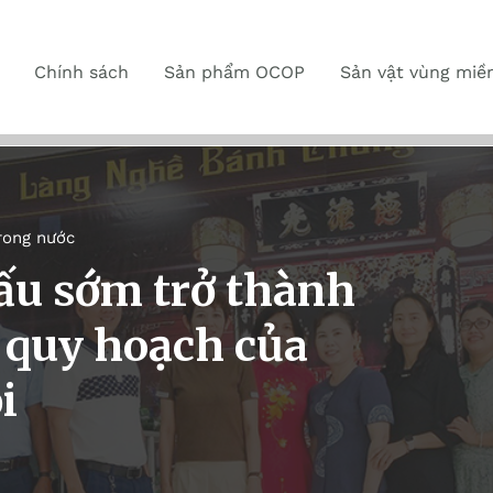
Chính sách
Sản phẩm OCOP
Sản vật vùng miề
rong nước
ấu sớm trở thành
o quy hoạch của
i