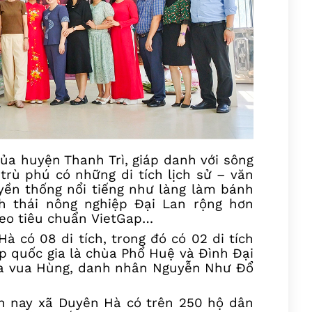
a huyện Thanh Trì, giáp danh với sông
trù phú có những di tích lịch sử – văn
uyền thống nổi tiếng như làng làm bánh
h thái nông nghiệp Đại Lan rộng hơn
heo tiêu chuẩn
VietGap
…
à có 08 di tích, t
rong đó có 02 di tích
ấp quốc gia là chùa Phổ Huệ và Đình Đại
a vua Hùng
,
danh nhân Nguyễn Như Đổ
ện nay xã Duyên Hà có trên 250 hộ dân