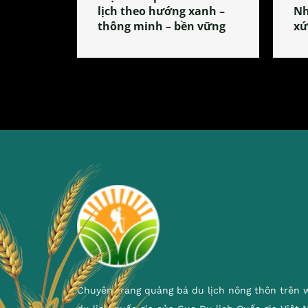
lịch theo hướng xanh –
Nh
thông minh – bền vững
xứ
Chuyên trang quảng bá du lịch nông thôn trên 