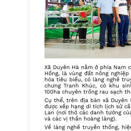
Xã Duyên Hà nằm ở phía Nam củ
Hồng, là vùng đất nông nghiệp 
hóa tiêu biểu, có làng nghề tr
chưng Tranh Khúc, có khu sin
100ha chuyên trồng rau sạch t
Cụ thể, t
rên địa bàn xã
Duyên H
được xếp hạng di tích lịch sử c
Lan (nơi thờ
các danh tướng củ
và các vị thần hoàng làng).
Về làng nghề truyền thống, hi