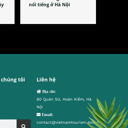
ây
nổi tiếng ở Hà Nội
 chúng tôi
Liên hệ
Địa chỉ:
80 Quán Sứ, Hoàn Kiếm, Hà
Nội
Email:
contact@vietnamtourism.gov.vn