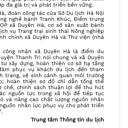
p đa giá trị và phát triển bền vững.
Hà, đ
oàn
công tác của Sở Du lịch Hà Nội
ng nghề bánh Tranh Khúc, Điểm trưng
COP xã Duyên Hà, cơ sở sản xuất bánh
ịch vụ Trang trại sinh thái Nông nghiệp
h chính xã Duyên Hà và Thư viện (nhà
ể
công nhận
xã Duyên Hà là
điểm du
H
uyện
Thanh Trì nói chung
và xã
Duyên
 tư
xây dựng, hoàn thiện
cơ sở
hạ tầng
 đảm phục vụ khách du lịch
đến tham
h trang, vệ sinh cảnh quan môi trường
p; hoàn thiện sơ đồ chỉ dẫn tổng thể
ơ chế, chính sách thuận lợi để thu hút
c nguồn lực trong xã hội để tiếp tục
có và nâng cao chất lượng nguồn nhân
à nguồn nhân lực phục vụ cho phát triển
.
Trung tâm Thông tin du lịch