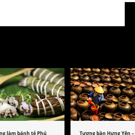
ng làm bánh tẻ Phú
Tương bần Hưng Yên –