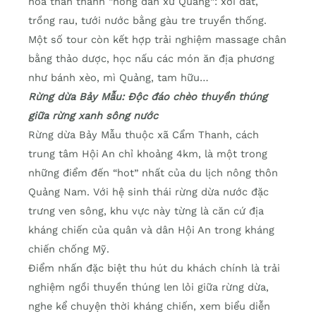
hóa thân thành “nông dân xứ Quảng”: xới đất,
trồng rau, tưới nước bằng gàu tre truyền thống.
Một số tour còn kết hợp trải nghiệm massage chân
bằng thảo dược, học nấu các món ăn địa phương
như bánh xèo, mì Quảng, tam hữu…
Rừng dừa Bảy Mẫu: Độc đáo chèo thuyền thúng
giữa rừng xanh sông nước
Rừng dừa Bảy Mẫu thuộc xã Cẩm Thanh, cách
trung tâm Hội An chỉ khoảng 4km, là một trong
những điểm đến “hot” nhất của du lịch nông thôn
Quảng Nam. Với hệ sinh thái rừng dừa nước đặc
trưng ven sông, khu vực này từng là căn cứ địa
kháng chiến của quân và dân Hội An trong kháng
chiến chống Mỹ.
Điểm nhấn đặc biệt thu hút du khách chính là trải
nghiệm ngồi thuyền thúng len lỏi giữa rừng dừa,
nghe kể chuyện thời kháng chiến, xem biểu diễn