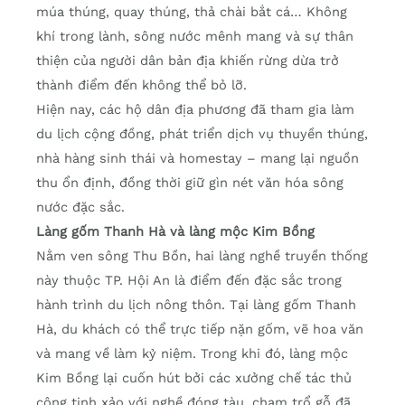
múa thúng, quay thúng, thả chài bắt cá… Không
khí trong lành, sông nước mênh mang và sự thân
thiện của người dân bản địa khiến rừng dừa trở
thành điểm đến không thể bỏ lỡ.
Hiện nay, các hộ dân địa phương đã tham gia làm
du lịch cộng đồng, phát triển dịch vụ thuyền thúng,
nhà hàng sinh thái và homestay – mang lại nguồn
thu ổn định, đồng thời giữ gìn nét văn hóa sông
nước đặc sắc.
Làng gốm Thanh Hà và làng mộc Kim Bồng
Nằm ven sông Thu Bồn, hai làng nghề truyền thống
này thuộc TP. Hội An là điểm đến đặc sắc trong
hành trình du lịch nông thôn. Tại làng gốm Thanh
Hà, du khách có thể trực tiếp nặn gốm, vẽ hoa văn
và mang về làm kỷ niệm. Trong khi đó, làng mộc
Kim Bồng lại cuốn hút bởi các xưởng chế tác thủ
công tinh xảo với nghề đóng tàu, chạm trổ gỗ đã