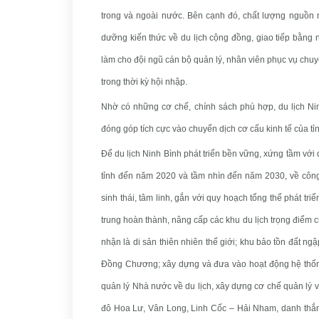
trong và ngoài nước. Bên cạnh đó, chất lượng nguồn n
dưỡng kiến thức về du lịch cộng đồng, giao tiếp bằng n
làm cho đội ngũ cán bộ quản lý, nhân viên phục vụ chu
trong thời kỳ hội nhập.
Nhờ có những cơ chế, chính sách phù hợp, du lịch Nin
đóng góp tích cực vào chuyển dịch cơ cấu kinh tế của tỉ
Để du lịch Ninh Bình phát triển bền vững, xứng tầm với d
tỉnh đến năm 2020 và tầm nhìn đến năm 2030, về công tá
sinh thái, tâm linh, gắn với quy hoạch tổng thể phát triể
trung hoàn thành, nâng cấp các khu du lịch trọng điểm 
nhận là di sản thiên nhiên thế giới; khu bảo tồn đất n
Đồng Chương; xây dựng và đưa vào hoạt động hệ thống 
quản lý Nhà nước về du lịch, xây dựng cơ chế quản lý v
đô Hoa Lư, Vân Long, Linh Cốc – Hải Nham, danh thắng T