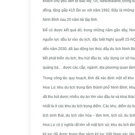
khách chủ yếu đến từ Bắc Mỹ, Úc, Newzealand, Đông Bắc
đồng, tăng gấp 415 lần so với năm 1992. Đây là những 
Ninh Bình sau 20 năm tái lập tỉnh.
Để có được kết quả đó, trong những năm gần đây, Nin
nguồn lực đầu tư vào du lịch, đặc biệt Nghị quyết 15-N
đến năm 2030, đã tạo động lực thúc đẩy du lịch Ninh Bìn
tiết phát triển du lịch; thu hút đầu tư, xây dựng cơ sở 
quảng bá… được các cấp, ngành, địa phương quan tâm, 
Trong công tác quy hoạch, tỉnh đã xác định một số khu
Hoa Lư; khu du lịch trung tâm thành phố Ninh Bình; 
đã thu hút được nhiều dự án lớn vào đầu tư và khai thá
nhất là ở các khu du lịch trọng điểm. Các khu, điểm du lị
lịch sinh thái, du lịch văn hóa – tâm linh, lịch sử, du 
Hoa Lư có ý nghĩa rất lớn về mặt lịch sử; khu du lịch tâ
kỷ lục đã được trung tâm sách kỷ lục Việt Nam xác lập