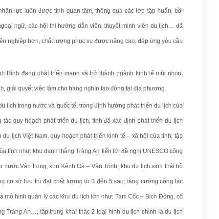
hân lực luôn được tỉnh quan tâm, thông qua các lớp tập huấn, bồi
goại ngữ, các hội thi hướng dẫn viên, thuyết minh viên du lịch… đã
yên nghiệp hơn, chất lượng phục vụ được nâng cao, đáp ứng yêu cầu
h Bình đang phát triển mạnh và trở thành ngành kinh tế mũi nhọn,
nh, giải quyết việc làm cho hàng nghìn lao động tại địa phương.
u lịch trong nước và quốc tế, trong định hướng phát triển du lịch của
c quy hoạch phát triển du lịch, tỉnh đã xác định phát triển du lịch
n du lịch Việt Nam, quy hoạch phát triển kinh tế – xã hội của tỉnh; tập
của tỉnh như: khu danh thắng Tràng An tiến tới đề nghị UNESCO công
gập nước Vân Long; khu Kênh Gà – Vân Trình; khu du lịch sinh thái hồ
cơ sở lưu trú đạt chất lượng từ 3 đến 5 sao; tăng cường công tác
à mô hình quản lý các khu du lịch lớn như: Tam Cốc – Bích Động, cố
ràng An…; tập trung khai thác 2 loại hình du lịch chính là du lịch