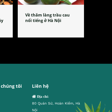
Về thăm làng trầu cau
ây
nổi tiếng ở Hà Nội
 chúng tôi
Liên hệ
Địa chỉ:
80 Quán Sứ, Hoàn Kiếm, Hà
Nội