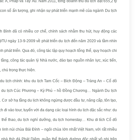
 Á, Pháp và Tây Âu. Năm 2011, tổng doanh thu du lịch đạt 655,2 tỷ
con số ấn tượng, ghi nhận sự phát triển mạnh mẽ của ngành Du lịch
h Bình đã có nhiều cơ chế, chính sách nhằm thu hút, huy động các
Q/TU ngày 13-9-2009 về phát triển du lịch đến năm 2020 và tầm nhìn
h phát triển. Qua đó, công tác lập quy hoạch tổng thể, quy hoạch chi
hạ tầng, công tác quản lý Nhà nước, đào tạo nguồn nhân lực, xúc tiến,
chú trọng thực hiện.
 du lịch chính: khu du lịch Tam Cốc – Bích Động – Tràng An – Cố đô
khu du lịch Cúc Phương – Kỳ Phú – hồ Đồng Chương… Ngành Du lịch
c. Cơ sở hạ tầng du lịch không ngừng được đầu tư, nâng cấp, tôn tạo,
ch đi vào tour, tuyến với đa dạng các loại hình du lịch đặc sắc như: du
lịch thể thao, du lịch nghỉ dưỡng, du lịch homestay… Khu di tích Cố đô
m linh núi chùa Bái Đính – ngôi chùa lớn nhất Việt Nam, với rất nhiều
; nhà thờ đá Phát Diệm, quần thể thánh đường độc nhất vô nhị trên