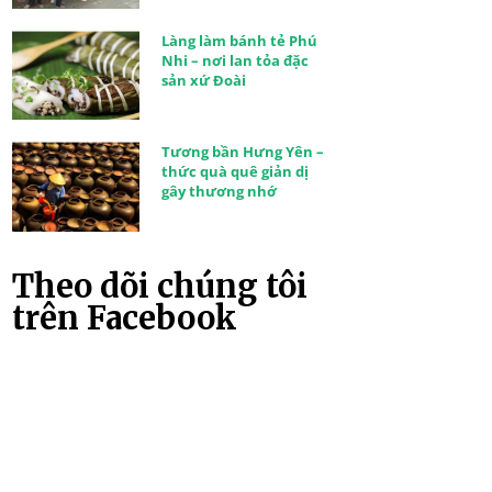
Làng làm bánh tẻ Phú
Nhi – nơi lan tỏa đặc
sản xứ Đoài
Tương bần Hưng Yên –
thức quà quê giản dị
gây thương nhớ
Theo dõi chúng tôi
trên Facebook