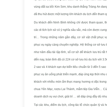
vùng đất sa bồi Kim Sơn; khu danh thắng Tràng An đang
đã thu hút được một lượng lớn khách du lịch đến tham q
Du khách đến Ninh Bình không chỉ được tham quan, t
các di tích lịch sử có ý nghĩa sâu sắc, mà còn được cung 
trí… Trong những năm gần đây, cơ sở vật chất phục vụ
phục vụ ngày càng chuyên nghiệp. Hệ thống cơ sở lưu tr
như năm đầu tái lập tỉnh, số cơ sở để khách lưu trú rất h
đến nay, toàn tỉnh đã có 224 cơ sở lưu trú du lịch với 3
2 sao và 4 khách sạn dự kiến tiêu chuẩn từ 3 đến 5 sa
phục vụ ăn uống phát triển mạnh, đáp ứng kịp thời nhu 
khách với nhiều món ẩm thực mang hương vị đặc trưng r
chua Yên Mạc, rượu Lai Thành, mắm tép Gia Viễn… Cùn
doanh dịch vụ vui chơi, giải trí … sẽ đáp ứng đầy đủ nh
Tại các khu, điểm du lịch, công tác tổ chức quản lý và