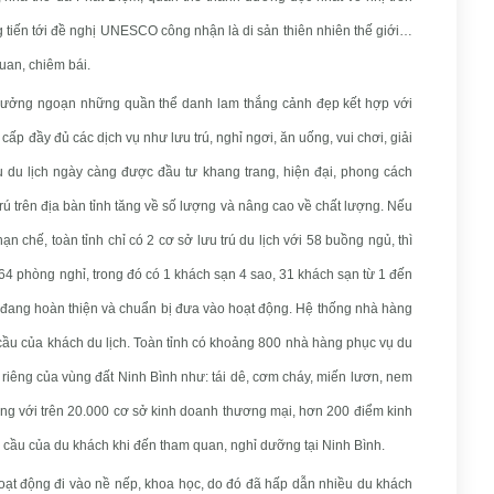
 tiến tới đề nghị UNESCO công nhận là di sản thiên nhiên thế giới…
uan, chiêm bái.
hưởng ngoạn những quần thể danh lam thắng cảnh đẹp kết hợp với
cấp đầy đủ các dịch vụ như lưu trú, nghỉ ngơi, ăn uống, vui chơi, giải
 du lịch ngày càng được đầu tư khang trang, hiện đại, phong cách
ú trên địa bàn tỉnh tăng về số lượng và nâng cao về chất lượng. Nếu
ạn chế, toàn tỉnh chỉ có 2 cơ sở lưu trú du lịch với 58 buồng ngủ, thì
.564 phòng nghỉ, trong đó có 1 khách sạn 4 sao, 31 khách sạn từ 1 đến
o đang hoàn thiện và chuẩn bị đưa vào hoạt động. Hệ thống nhà hàng
cầu của khách du lịch. Toàn tỉnh có khoảng 800 nhà hàng phục vụ du
iêng của vùng đất Ninh Bình như: tái dê, cơm cháy, miến lươn, nem
g với trên 20.000 cơ sở kinh doanh thương mại, hơn 200 điểm kinh
u cầu của du khách khi đến tham quan, nghỉ dưỡng tại Ninh Bình.
 hoạt động đi vào nề nếp, khoa học, do đó đã hấp dẫn nhiều du khách