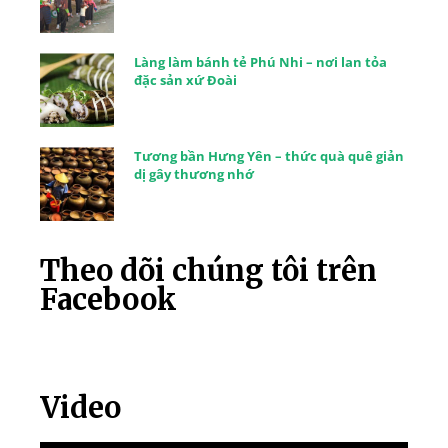
Làng làm bánh tẻ Phú Nhi – nơi lan tỏa
đặc sản xứ Đoài
Tương bần Hưng Yên – thức quà quê giản
dị gây thương nhớ
Theo dõi chúng tôi trên
Facebook
Video