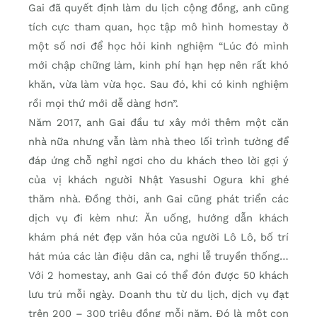
Gai đã quyết định làm du lịch cộng đồng, anh cũng
tích cực tham quan, học tập mô hình homestay ở
một số nơi để học hỏi kinh nghiệm “Lúc đó mình
mới chập chững làm, kinh phí hạn hẹp nên rất khó
khăn, vừa làm vừa học. Sau đó, khi có kinh nghiệm
rồi mọi thứ mới dễ dàng hơn”.
Năm 2017, anh Gai đầu tư xây mới thêm một căn
nhà nữa nhưng vẫn làm nhà theo lối trình tường để
đáp ứng chỗ nghỉ ngơi cho du khách theo lời gợi ý
của vị khách người Nhật Yasushi Ogura khi ghé
thăm nhà. Đồng thời, anh Gai cũng phát triển các
dịch vụ đi kèm như: Ăn uống, hướng dẫn khách
khám phá nét đẹp văn hóa của người Lô Lô, bố trí
hát múa các làn điệu dân ca, nghi lễ truyền thống…
Với 2 homestay, anh Gai có thể đón được 50 khách
lưu trú mỗi ngày. Doanh thu từ du lịch, dịch vụ đạt
trên 200 – 300 triệu đồng mỗi năm. Đó là một con