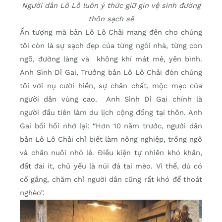
Người dân Lô Lô luôn ý thức giữ gìn vệ sinh đường
thôn sạch sẽ
Ấn tượng mà bản Lô Lô Chải mang đến cho chúng
tôi còn là sự sạch đẹp của từng ngôi nhà, từng con
ngõ, đường làng và không khí mát mẻ, yên bình.
Anh Sình Dỉ Gai, Trưởng bản Lô Lô Chải đón chúng
tôi với nụ cười hiền, sự chân chất, mộc mạc của
người dân vùng cao. Anh Sình Dỉ Gai chính là
người đầu tiên làm du lịch cộng đồng tại thôn. Anh
Gai bồi hồi nhớ lại: “Hơn 10 năm trước, người dân
bản Lô Lô Chải chỉ biết làm nông nghiệp, trồng ngô
và chăn nuôi nhỏ lẻ. Điều kiện tự nhiên khó khăn,
đất đai ít, chủ yếu là núi đá tai mèo. Vì thế, dù có
cố gắng, chăm chỉ người dân cũng rất khó để thoát
nghèo”.