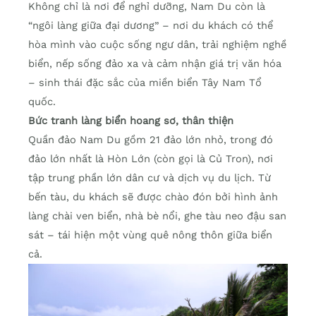
Không chỉ là nơi để nghỉ dưỡng, Nam Du còn là
“ngôi làng giữa đại dương” – nơi du khách có thể
hòa mình vào cuộc sống ngư dân, trải nghiệm nghề
biển, nếp sống đảo xa và cảm nhận giá trị văn hóa
– sinh thái đặc sắc của miền biển Tây Nam Tổ
quốc.
Bức tranh làng biển hoang sơ, thân thiện
Quần đảo Nam Du gồm 21 đảo lớn nhỏ, trong đó
đảo lớn nhất là Hòn Lớn (còn gọi là Củ Tron), nơi
tập trung phần lớn dân cư và dịch vụ du lịch. Từ
bến tàu, du khách sẽ được chào đón bởi hình ảnh
làng chài ven biển, nhà bè nổi, ghe tàu neo đậu san
sát – tái hiện một vùng quê nông thôn giữa biển
cả.