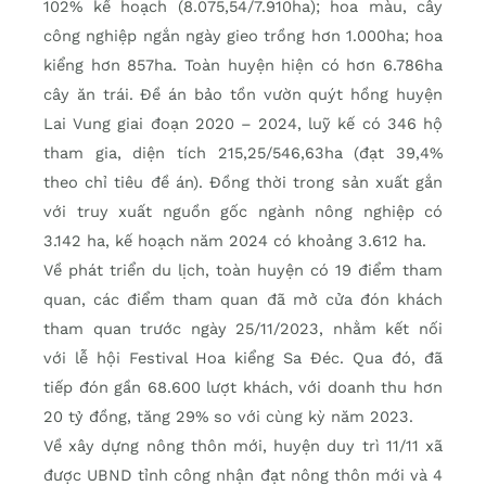
102% kế hoạch (8.075,54/7.910ha); hoa màu, cây
công nghiệp ngắn ngày gieo trồng hơn 1.000ha; hoa
kiểng hơn 857ha. Toàn huyện hiện có hơn 6.786ha
cây ăn trái. Đề án bảo tồn vườn quýt hồng huyện
Lai Vung giai đoạn 2020 – 2024, luỹ kế có 346 hộ
tham gia, diện tích 215,25/546,63ha (đạt 39,4%
theo chỉ tiêu đề án). Đồng thời trong sản xuất gắn
với truy xuất nguồn gốc ngành nông nghiệp có
3.142 ha, kế hoạch năm 2024 có khoảng 3.612 ha.
Về phát triển du lịch, toàn huyện có 19 điểm tham
quan, các điểm tham quan đã mở cửa đón khách
tham quan trước ngày 25/11/2023, nhằm kết nối
với lễ hội Festival Hoa kiểng Sa Đéc. Qua đó, đã
tiếp đón gần 68.600 lượt khách, với doanh thu hơn
20 tỷ đồng, tăng 29% so với cùng kỳ năm 2023.
Về xây dựng nông thôn mới, huyện duy trì 11/11 xã
được UBND tỉnh công nhận đạt nông thôn mới và 4