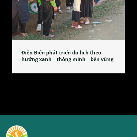
heo
Làng làm bánh tẻ Phú Nhi – nơi lan
ền vững
tỏa đặc sản xứ Đoài