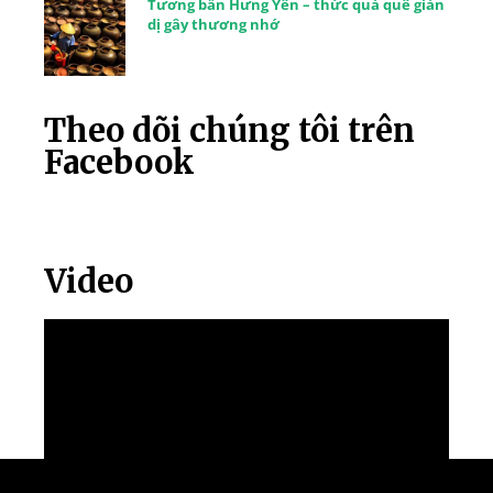
Tương bần Hưng Yên – thức quà quê giản
dị gây thương nhớ
Theo dõi chúng tôi trên
Facebook
Video