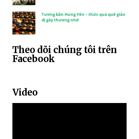
Tương bần Hưng Yên – thức quà quê giản
dị gây thương nhớ
Theo dõi chúng tôi trên
Facebook
Video