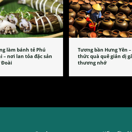
ng làm bánh tẻ Phú
Tương bần Hưng Yên –
i – nơi lan tỏa đặc sản
thức quà quê giản dị g
 Đoài
thương nhớ