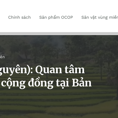
Chính sách
Sản phẩm OCOP
Sản vật vùng miề
yên
guyên): Quan tâm
h cộng đồng tại Bản