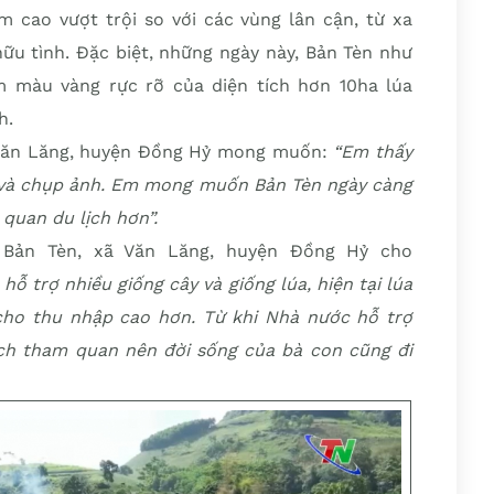
m cao vượt trội so với các vùng lân cận, từ xa
ữu tình. Đặc biệt, những ngày này, Bản Tèn như
m màu vàng rực rỡ của diện tích hơn 10ha lúa
h.
 Văn Lăng, huyện Đồng Hỷ mong muốn:
“Em thấy
 và chụp ảnh. Em mong muốn Bản Tèn ngày càng
quan du lịch hơn”.
 Bản Tèn, xã Văn Lăng, huyện Đồng Hỷ cho
 trợ nhiều giống cây và giống lúa, hiện tại lúa
cho thu nhập cao hơn. Từ khi Nhà nước hỗ trợ
ch tham quan nên đời sống của bà con cũng đi