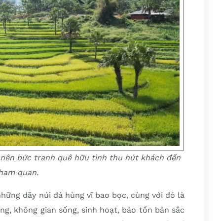
 nên bức tranh quê hữu tình thu hút khách đến
ham quan.
hững dãy núi đá hùng vĩ bao bọc, cùng với đó là
g, không gian sống, sinh hoạt, bảo tồn bản sắc