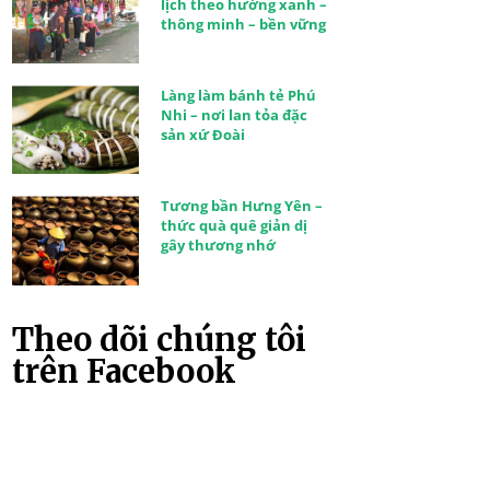
lịch theo hướng xanh –
thông minh – bền vững
Làng làm bánh tẻ Phú
Nhi – nơi lan tỏa đặc
sản xứ Đoài
Tương bần Hưng Yên –
thức quà quê giản dị
gây thương nhớ
Theo dõi chúng tôi
trên Facebook