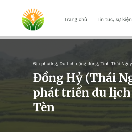
Trang chủ
Tin tức, sự kiện
Địa phương
,
Du lịch cộng đồng
,
Tỉnh Thái Ngu
Đồng Hỷ (Thái N
phát triển du lịc
Tèn