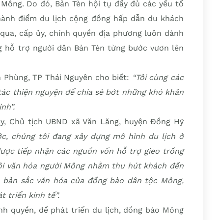
 Mông. Do đó, Bản Tèn hội tụ đầy đủ các yếu tố
 thành điểm du lịch cộng đồng hấp dẫn du khách
 qua, cấp ủy, chính quyền địa phương luôn dành
g hỗ trợ người dân Bản Tèn từng bước vươn lên
 Phùng, TP Thái Nguyên cho biết:
“Tôi cùng các
tác thiện nguyện để chia sẻ bớt những khó khăn
nh”.
y, Chủ tịch UBND xã Văn Lăng, huyện Đồng Hỷ
, chúng tôi đang xây dựng mô hình du lịch ở
ợc tiếp nhận các nguồn vốn hỗ trợ gieo trồng
ội văn hóa người Mông nhằm thu hút khách đến
ìn bản sắc văn hóa của đồng bào dân tộc Mông,
t triển kinh tế”.
nh quyền, để phát triển du lịch, đồng bào Mông