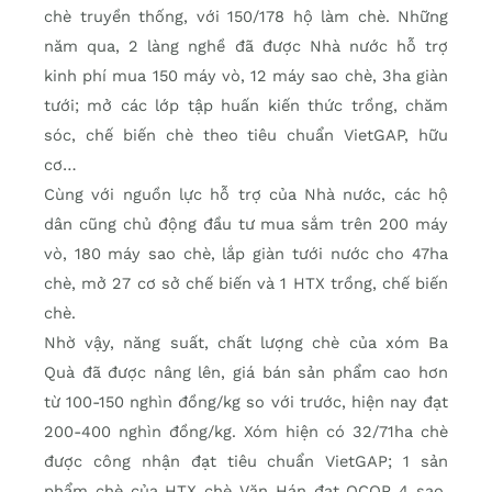
chè truyền thống, với 150/178 hộ làm chè. Những
năm qua, 2 làng nghề đã được Nhà nước hỗ trợ
kinh phí mua 150 máy vò, 12 máy sao chè, 3ha giàn
tưới; mở các lớp tập huấn kiến thức trồng, chăm
sóc, chế biến chè theo tiêu chuẩn VietGAP, hữu
cơ…
Cùng với nguồn lực hỗ trợ của Nhà nước, các hộ
dân cũng chủ động đầu tư mua sắm trên 200 máy
vò, 180 máy sao chè, lắp giàn tưới nước cho 47ha
chè, mở 27 cơ sở chế biến và 1 HTX trồng, chế biến
chè.
Nhờ vậy, năng suất, chất lượng chè của xóm Ba
Quà đã được nâng lên, giá bán sản phẩm cao hơn
từ 100-150 nghìn đồng/kg so với trước, hiện nay đạt
200-400 nghìn đồng/kg. Xóm hiện có 32/71ha chè
được công nhận đạt tiêu chuẩn VietGAP; 1 sản
phẩm chè của HTX chè Văn Hán đạt OCOP 4 sao.