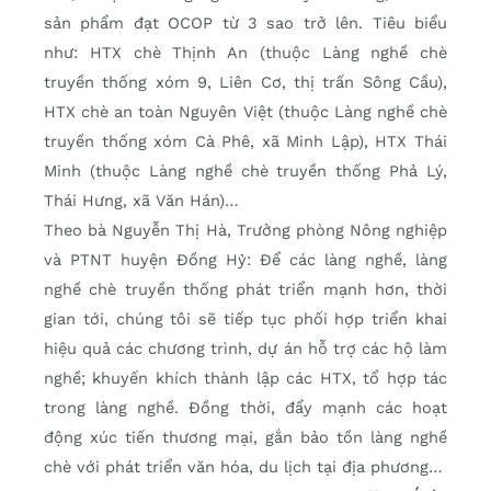
sản phẩm đạt OCOP từ 3 sao trở lên. Tiêu biểu
như: HTX chè Thịnh An (thuộc Làng nghề chè
truyền thống xóm 9, Liên Cơ, thị trấn Sông Cầu),
HTX chè an toàn Nguyên Việt (thuộc Làng nghề chè
truyền thống xóm Cà Phê, xã Minh Lập), HTX Thái
Minh (thuộc Làng nghề chè truyền thống Phả Lý,
Thái Hưng, xã Văn Hán)…
Theo bà Nguyễn Thị Hà, Trưởng phòng Nông nghiệp
và PTNT huyện Đồng Hỷ: Để các làng nghề, làng
nghề chè truyền thống phát triển mạnh hơn, thời
gian tới, chúng tôi sẽ tiếp tục phối hợp triển khai
hiệu quả các chương trình, dự án hỗ trợ các hộ làm
nghề; khuyến khích thành lập các HTX, tổ hợp tác
trong làng nghề. Đồng thời, đẩy mạnh các hoạt
động xúc tiến thương mại, gắn bảo tồn làng nghề
chè với phát triển văn hóa, du lịch tại địa phương…