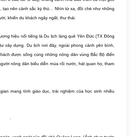
 tạo nên cảnh sắc kỳ thú… Nhìn từ xa, đồi chè như những
ời, khiến du khách ngây ngất, thư thái.
hương hiệu nổi tiếng là Du lịch làng quê Yên Đức (TX Đông
ư xây dựng. Du lịch nơi đây, ngoài phong cảnh yên bình,
 khách được sống cùng những nông dân vùng Bắc Bộ điển
người nông dân biểu diễn múa rối nước, hát quan họ, tham
g gian mang tính giáo dục, trải nghiệm của học sinh nhiều