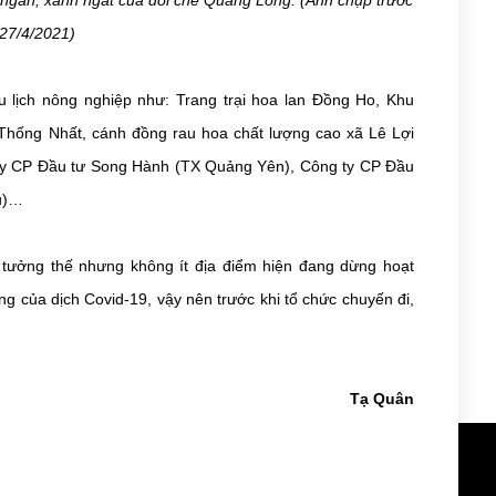
t ngàn, xanh ngát của đồi chè Quảng Long. (Ảnh chụp trước
27/4/2021)
 lịch nông nghiệp như: Trang trại hoa lan Đồng Ho, Khu
Thống Nhất, cánh đồng rau hoa chất lượng cao xã Lê Lợi
g ty CP Đầu tư Song Hành (TX Quảng Yên), Công ty CP Đầu
u)…
ý tưởng thế nhưng không ít địa điểm hiện đang dừng hoạt
ng của dịch Covid-19, vậy nên trước khi tổ chức chuyến đi,
Tạ Quân