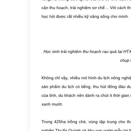
cận thu hoạch, trải nghiệm sơ chế… Với cách th
học hỏi được rất nhiều kỹ năng sống cho mình.
Học sinh trải nghiệm thu hoạch rau quả tại H
chụp 
Không chỉ vậy, nhiều mô hình du lịch nông ngh
sản phẩm du lịch có tiếng, thu hút đông đảo d
của tỉnh, du khách nên dành ra chút ít thời gi
xanh mướt.
Trong 425ha trồng chè, vùng tập trung cho th
nghiệp Thuấn Quỳnh và khu vực vườn mẫu tại t