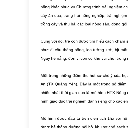
năng khác phục vụ Chương trình trải nghiệm ch
cây ăn quả, trang trại nông nghiệp; trải nghiệm
trồng cây và thu hái các loại nông sản, đóng 
Cùng với đó, trẻ còn được tìm hiểu cách chăm só
như: đi cầu thăng bằng, leo tường lưới, bịt mắ
Ngày hè nắng, đơn vị còn có khu vui chơi trong
Một trong những điểm thu hút sự chú ý của học 
An (TX Quảng Yên). Đây là một trong số điểm d
nhiều nhất thời gian qua là mô hình HTX Nông
hình giáo dục trải nghiệm dành riêng cho các em
Mô hình được đầu tư trên diện tích 1ha với hệ
ràng; hệ thống đường nội bộ, khu sơ chế sạch s