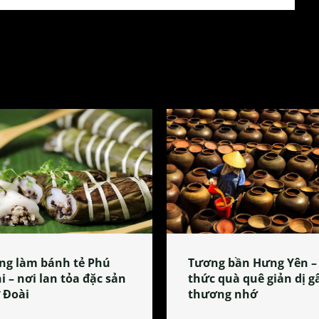
ng làm bánh tẻ Phú
Tương bần Hưng Yên –
i – nơi lan tỏa đặc sản
thức quà quê giản dị g
 Đoài
thương nhớ