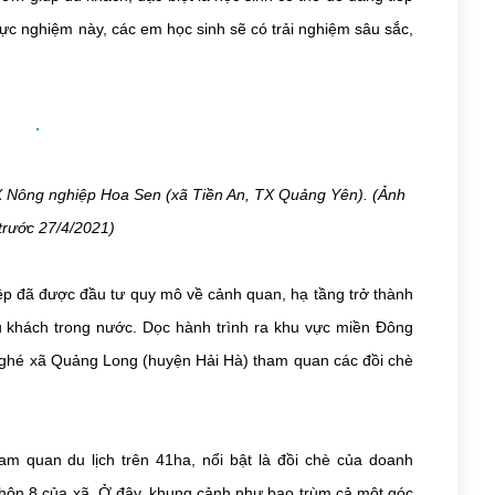
ực nghiệm này, các em học sinh sẽ có trải nghiệm sâu sắc,
TX Nông nghiệp Hoa Sen (xã Tiền An, TX Quảng Yên). (Ảnh
trước 27/4/2021)
iệp đã được đầu tư quy mô về cảnh quan, hạ tầng trở thành
u khách trong nước. Dọc hành trình ra khu vực miền Đông
an ghé xã Quảng Long (huyện Hải Hà) tham quan các đồi chè
am quan du lịch trên 41ha, nổi bật là đồi chè của doanh
hôn 8 của xã. Ở đây, khung cảnh như bao trùm cả một góc