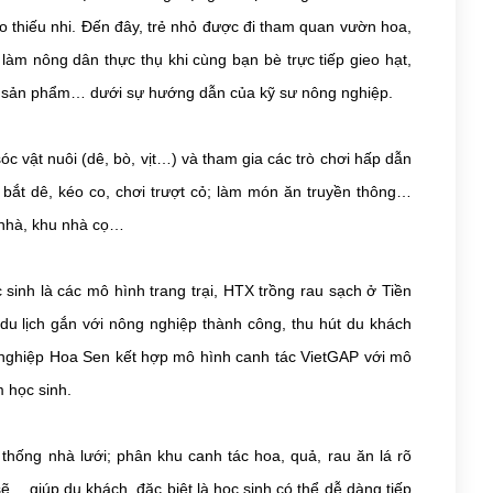
o thiếu nhi. Đến đây, trẻ nhỏ được đi tham quan vườn hoa,
 làm nông dân thực thụ khi cùng bạn bè trực tiếp gieo hạt,
gói sản phẩm… dưới sự hướng dẫn của kỹ sư nông nghiệp.
c vật nuôi (dê, bò, vịt…) và tham gia các trò chơi hấp dẫn
t bắt dê, kéo co, chơi trượt cỏ; làm món ăn truyền thông…
 nhà, khu nhà cọ…
sinh là các mô hình trang trại, HTX trồng rau sạch ở Tiền
u lịch gắn với nông nghiệp thành công, thu hút du khách
 nghiệp Hoa Sen kết hợp mô hình canh tác VietGAP với mô
 học sinh.
 thống nhà lưới; phân khu canh tác hoa, quả, rau ăn lá rõ
ẽ… giúp du khách, đặc biệt là học sinh có thể dễ dàng tiếp