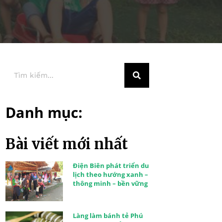
Danh mục:
Bài viết mới nhất
Điện Biên phát triển du
lịch theo hướng xanh –
thông minh – bền vững
Làng làm bánh tẻ Phú