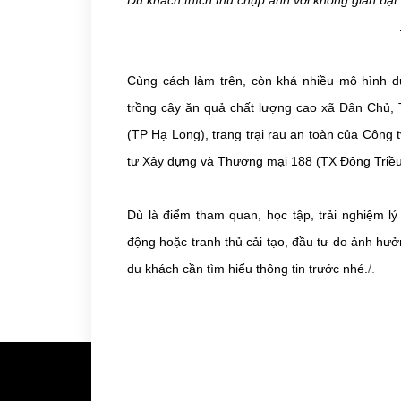
Du khách thích thú chụp ảnh với không gian bạ
Cùng cách làm trên, còn khá nhiều mô hình du
trồng cây ăn quả chất lượng cao xã Dân Chủ, 
(TP Hạ Long), trang trại rau an toàn của Côn
tư Xây dựng và Thương mại 188 (TX Đông Triề
Dù là điểm tham quan, học tập, trải nghiệm l
động hoặc tranh thủ cải tạo, đầu tư do ảnh hưở
du khách cần tìm hiểu thông tin trước nhé.
/.