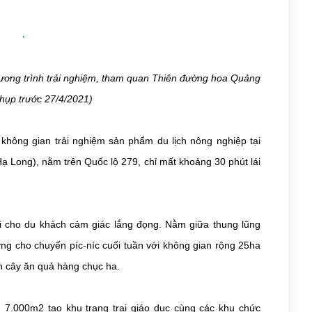
 chương trình trải nghiệm, tham quan Thiên đường hoa Quảng
chụp trước 27/4/2021)
không gian trải nghiệm sản phẩm du lịch nông nghiệp tại
Long), nằm trên Quốc lộ 279, chỉ mất khoảng 30 phút lái
i cho du khách cảm giác lắng đọng. Nằm giữa thung lũng
ởng cho chuyến píc-níc cuối tuần với không gian rộng 25ha
n cây ăn quả hàng chục ha.
 7.000m2 tạo khu trang trại giáo dục cùng các khu chức