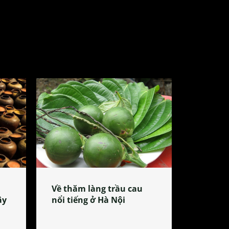
Về thăm làng trầu cau
ây
nổi tiếng ở Hà Nội