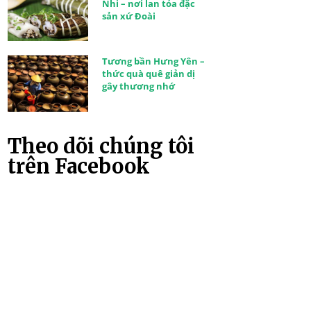
Nhi – nơi lan tỏa đặc
sản xứ Đoài
Tương bần Hưng Yên –
thức quà quê giản dị
gây thương nhớ
Theo dõi chúng tôi
trên Facebook