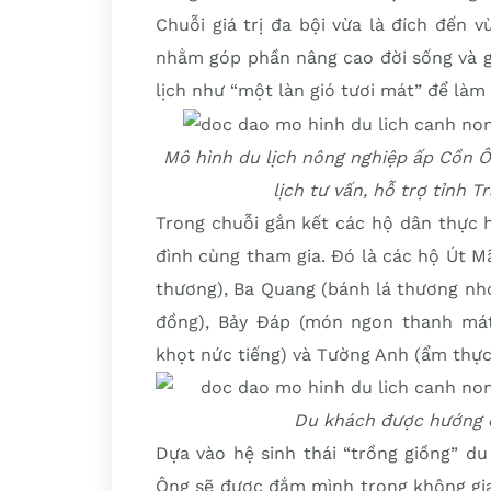
Chuỗi giá trị đa bội vừa là đích đến 
nhằm góp phần nâng cao đời sống và g
lịch như “một làn gió tươi mát” để là
Mô hình du lịch nông nghiệp ấp Cồn Ô
lịch tư vấn, hỗ trợ tỉnh 
Trong chuỗi gắn kết các hộ dân thực 
đình cùng tham gia. Đó là các hộ Út M
thương), Ba Quang (bánh lá thương nhớ)
đồng), Bảy Đáp (món ngon thanh mát
khọt nức tiếng) và Tường Anh (ẩm thực
Du khách được hướng 
Dựa vào hệ sinh thái “trồng giồng” d
Ông sẽ được đắm mình trong không gia