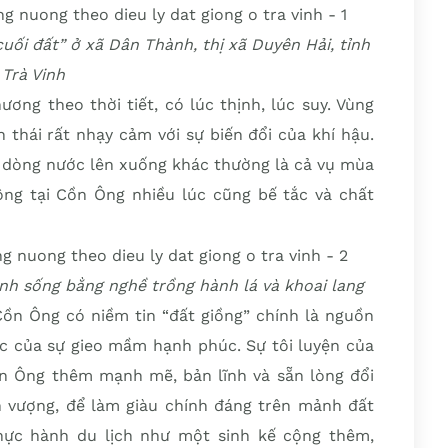
cuối đất” ở xã Dân Thành, thị xã Duyên Hải, tỉnh
Trà Vinh
ơng theo thời tiết, có lúc thịnh, lúc suy. Vùng
 thái rất nhạy cảm với sự biến đổi của khí hậu.
n dòng nước lên xuống khác thường là cả vụ mùa
ng tại Cồn Ông nhiều lúc cũng bế tắc và chất
nh sống bằng nghề trồng hành lá và khoai lang
ồn Ông có niềm tin “đất giồng” chính là nguồn
ệc của sự gieo mầm hạnh phúc. Sự tôi luyện của
n Ông thêm mạnh mẽ, bản lĩnh và sẵn lòng đổi
h vượng, để làm giàu chính đáng trên mảnh đất
thực hành du lịch như một sinh kế cộng thêm,