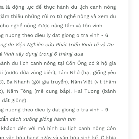
vừa là động lực để thực hành du lịch canh nông
iảm thiểu những rủi ro từ nghề nông và xem du
m cho nghề nông được nâng tầm và tôn vinh.
ng do Viện Nghiên cứu Phát triển Kinh tế và Du
Trà Vinh xây dựng trong 6 tháng qua
hành du lịch canh nông tại Cồn Ông có 9 hộ gia
ãi (nước dừa vùng biền), Tám Nhớ (hạt giống yêu
, Ba Nhanh (gỏi gia truyền), Năm Việt (vịt thăm
), Năm Tòng (mê cung bắp), Hai Tương (bánh
 đất giồng).
dẫn cách xuống giống hành tím
u khách đến với mô hình du lịch canh nông Cồn
n văn hóa hàng ngày và văn hóa sinh kế. Ở khía