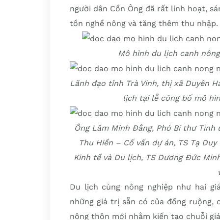
người dân Cồn Ông đã rất linh hoạt, sá
tồn nghề nông và tăng thêm thu nhập.
Mô hình du lịch canh nông
Lãnh đạo tỉnh Trà Vinh, thị xã Duyên H
lịch tại lễ công bố mô h
Ông Lâm Minh Đằng, Phó Bí thư Tỉnh ủ
Thu Hiền – Cố vấn dự án, TS Tạ Duy 
Kinh tế và Du lịch, TS Dương Đức Minh
Du lịch cùng nông nghiệp như hai gi
những giá trị sẵn có của đồng ruộng, 
nông thôn mới nhằm kiến tạo chuỗi giá 