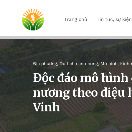
Trang chủ
Tin tức, sự kiện
Địa phương
,
Du lịch canh nông
,
Mô hình, kinh
Độc đáo mô hình 
nương theo điệu l
Vinh