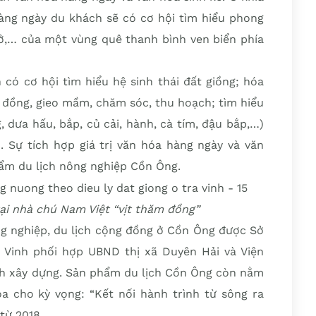
àng ngày du khách sẽ có cơ hội tìm hiểu phong
 ở,… của một vùng quê thanh bình ven biển phía
 có cơ hội tìm hiểu hệ sinh thái đất giồng; hóa
 đồng, gieo mầm, chăm sóc, thu hoạch; tìm hiểu
, dưa hấu, bắp, củ cải, hành, cà tím, đậu bắp,…)
). Sự tích hợp giá trị văn hóa hàng ngày và văn
phẩm du lịch nông nghiệp Cồn Ông.
 tại nhà chú Nam Việt “vịt thăm đồng”
ng nghiệp, du lịch cộng đồng ở Cồn Ông được Sở
à Vinh phối hợp UBND thị xã Duyên Hải và Viện
ịch xây dựng. Sản phẩm du lịch Cồn Ông còn nằm
 cho kỳ vọng: “Kết nối hành trình từ sông ra
từ 2018.