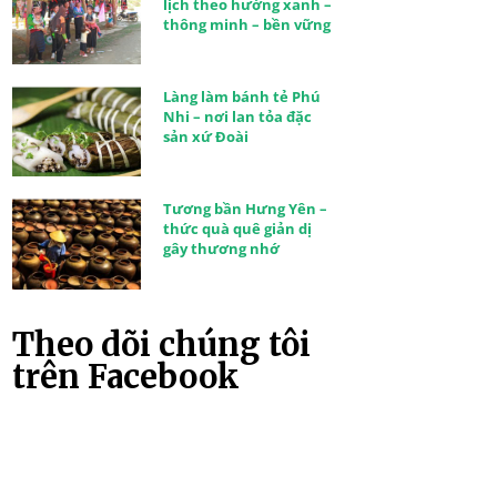
lịch theo hướng xanh –
thông minh – bền vững
Làng làm bánh tẻ Phú
Nhi – nơi lan tỏa đặc
sản xứ Đoài
Tương bần Hưng Yên –
thức quà quê giản dị
gây thương nhớ
Theo dõi chúng tôi
trên Facebook