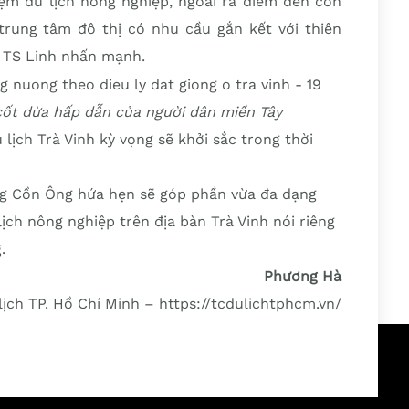
iệm du lịch nông nghiệp, ngoài ra điểm đến còn
rung tâm đô thị có nhu cầu gắn kết với thiên
, TS Linh nhấn mạnh.
cốt dừa hấp dẫn của người dân miền Tây
ịch Trà Vinh kỳ vọng sẽ khởi sắc trong thời
ng Cồn Ông hứa hẹn sẽ góp phần vừa đa dạng
ch nông nghiệp trên địa bàn Trà Vinh nói riêng
.
Phương Hà
lịch TP. Hồ Chí Minh – https://tcdulichtphcm.vn/