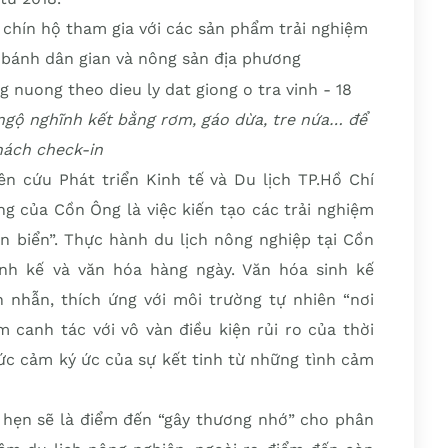
 chín hộ tham gia với các sản phẩm trải nghiệm
 bánh dân gian và nông sản địa phương
 ngộ nghĩnh kết bằng rơm, gáo dừa, tre nứa… để
hách check-in
ên cứu Phát triển Kinh tế và Du lịch TP.Hồ Chí
ng của Cồn Ông là việc kiến tạo các trải nghiệm
en biển”. Thực hành du lịch nông nghiệp tại Cồn
nh kế và văn hóa hàng ngày. Văn hóa sinh kế
n nhẫn, thích ứng với môi trường tự nhiên “nơi
 canh tác với vô vàn điều kiện rủi ro của thời
phức cảm ký ức của sự kết tinh từ những tình cảm
hẹn sẽ là điểm đến “gây thương nhớ” cho phân