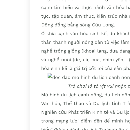
cạnh tìm hiểu và thực hành văn hóa h
tục, tập quán, ẩm thực, kiến trúc nhà
Đông đồng bằng sông Cửu Long.
Ở khía cạnh văn hóa sinh kế, du khách
thân thành người nông dân từ việc làm
nghề trồng giồng (khoai lang, dưa dang
và nghề nuôi (dê, cá, cua, chim yến,…
hóa sinh kế là giá trị cốt lõi của sản 
Trò chơi lô tô vịt vui nhộn
Mô hình du lịch canh nông, du lịch nô
Văn hóa, Thể thao và Du lịch tỉnh Tr
Nghiên cứu Phát triển Kinh tế và Du l
trong mạng lưới điểm đến để minh họa
biển” được ngành du lịch Trà Vinh ấp ủ 