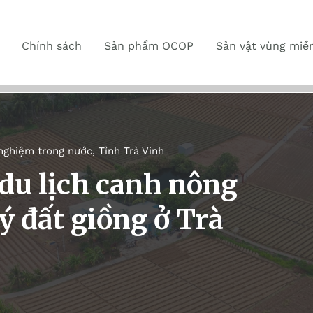
Chính sách
Sản phẩm OCOP
Sản vật vùng miề
 nghiệm trong nước
,
Tỉnh Trà Vinh
du lịch canh nông
ý đất giồng ở Trà