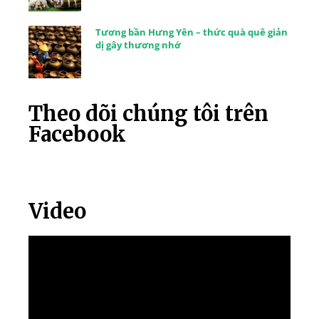
Tương bần Hưng Yên – thức quà quê giản
dị gây thương nhớ
Theo dõi chúng tôi trên
Facebook
Video