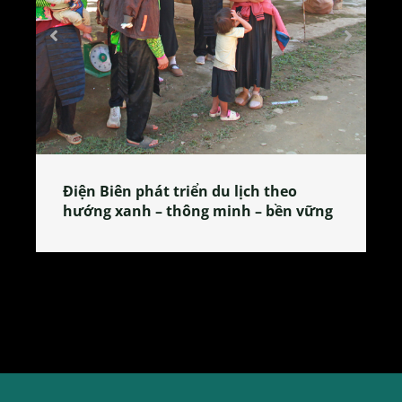
 theo
Làng làm bánh tẻ Phú Nhi – nơi lan
 bền vững
tỏa đặc sản xứ Đoài