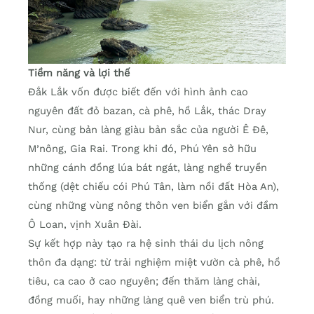
Tiềm năng và lợi thế
Đắk Lắk vốn được biết đến với hình ảnh cao
nguyên đất đỏ bazan, cà phê, hồ Lắk, thác Dray
Nur, cùng bản làng giàu bản sắc của người Ê Đê,
M’nông, Gia Rai. Trong khi đó, Phú Yên sở hữu
những cánh đồng lúa bát ngát, làng nghề truyền
thống (dệt chiếu cói Phú Tân, làm nồi đất Hòa An),
cùng những vùng nông thôn ven biển gắn với đầm
Ô Loan, vịnh Xuân Đài.
Sự kết hợp này tạo ra hệ sinh thái du lịch nông
thôn đa dạng: từ trải nghiệm miệt vườn cà phê, hồ
tiêu, ca cao ở cao nguyên; đến thăm làng chài,
đồng muối, hay những làng quê ven biển trù phú.