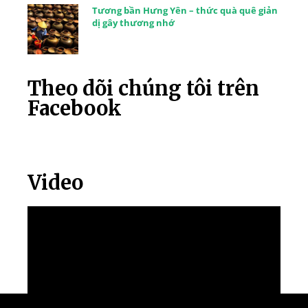
Tương bần Hưng Yên – thức quà quê giản
dị gây thương nhớ
Theo dõi chúng tôi trên
Facebook
Video