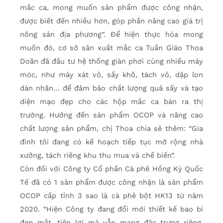
mắc ca, mong muốn sản phẩm được công nhận,
được biết đến nhiều hơn, góp phần nâng cao giá trị
nông sản địa phương”. Ðể hiện thực hóa mong
muốn đó, cơ sở sản xuất mắc ca Tuần Giáo Thoa
Doãn đã đầu tư hệ thống giàn phơi cùng nhiều máy
móc, như máy xát vỏ, sấy khô, tách vỏ, dập lon
dán nhãn… để đảm bảo chất lượng quả sấy và tạo
diện mạo đẹp cho các hộp mắc ca bán ra thị
trường. Hướng đến sản phẩm OCOP và nâng cao
chất lượng sản phẩm, chị Thoa chia sẻ thêm: “Gia
đình tôi đang có kế hoạch tiếp tục mở rộng nhà
xưởng, tách riêng khu thu mua và chế biến”.
Còn đối với Công ty Cổ phần Cà phê Hồng Kỳ Quốc
Tế đã có 1 sản phẩm được công nhận là sản phẩm
OCOP cấp tỉnh 3 sao là cà phê bột HK13 từ năm
2020. “Hiện Công ty đang đổi mới thiết kế bao bì
đẹp mắt, tiện lợi mà vẫn mang đặc trưng riêng,