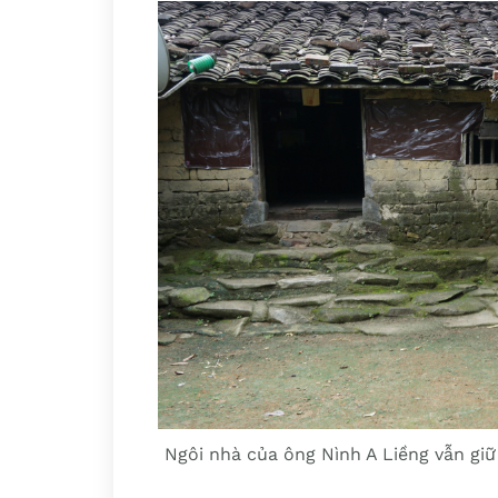
Ngôi nhà của ông Nình A Liềng vẫn giữ