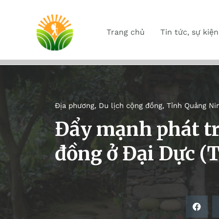
Trang chủ
Tin tức, sự kiện
Địa phương
,
Du lịch cộng đồng
,
Tỉnh Quảng Ni
Đẩy mạnh phát tr
đồng ở Đại Dực (