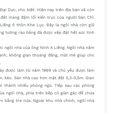
Đại Dực, cho biết: Hiện nay trên địa bàn xã còn
 đất mang đậm lối kiến trúc của người Sán Chỉ.
 Liềng ở thôn Khe Lục. Đây là ngôi nhà còn giữ
ng tường rào bằng đá được xếp đặt hết sức tinh
ợc ngôi nhà của ông Nình A Liềng. Ngôi nhà nằm
anh, không gian thoáng đãng, mát mẻ giúp cho
.
này được làm từ năm 1969 và chủ yếu được làm
n, kèo. Sàn nhà cao hơn mặt đất 0,3-0,5m. Gian
ăn thành nhiều phòng ngủ. Tiếp sau các phòng
của ngôi nhà, phía trên bếp có giàn gác để chứa
àm bằng tre nứa. Ngoài khu nhà chính, ngôi nhà