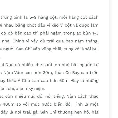
 trung bình là 5-9 hàng cột, mỗi hàng cột cách
i nhau bằng chốt đầu vì kèo vì cột và được làm
 có độ bền cao thì phải ngâm trong ao bùn 1-3
 nhà. Chính vì vậy, dù trải qua bao năm tháng,
 người Sán Chỉ vẫn vững chãi, cùng với khói bụi
.
Đại Dực có nhiều khe suối lớn nhỏ bắt nguồn từ
ác Nặm Văm cao hơn 30m, thác Cô Bảy cao trên
ay thác Á Chu Lan cao hơn 60m. Đây là những
hân, chụp ảnh kỷ niệm.
ực còn nhiều núi, đồi nổi tiếng. Nằm cách thác
400m so với mực nước biển, đồi Tình là một
ây là nơi trai, gái Sán Chỉ thường hẹn hò, hát