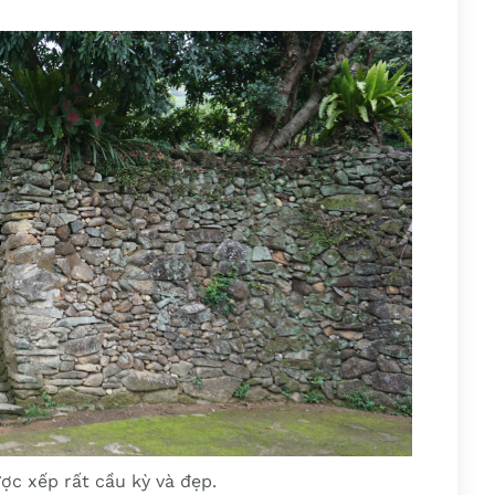
ợc xếp rất cầu kỳ và đẹp.