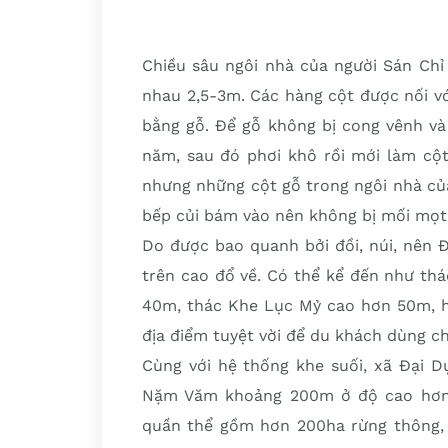
Chiều sâu ngôi nhà của người Sán Chỉ
nhau 2,5-3m. Các hàng cột được nối vớ
bằng gỗ. Để gỗ không bị cong vênh và
năm, sau đó phơi khô rồi mới làm cột
nhưng những cột gỗ trong ngôi nhà của
bếp củi bám vào nên không bị mối mọt
Do được bao quanh bởi đồi, núi, nên 
trên cao đổ về. Có thể kể đến như th
40m, thác Khe Lục Mỷ cao hơn 50m, h
địa điểm tuyệt vời để du khách dùng c
Cùng với hệ thống khe suối, xã Đại D
Nặm Văm khoảng 200m ở độ cao hơn 
quần thể gồm hơn 200ha rừng thông, đ