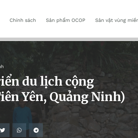
Chính sách
Sản phẩm OCOP
Sản vật vùng miề
nh
iển du lịch cộng
Tiên Yên, Quảng Ninh)