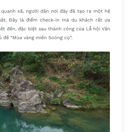
 quanh xã, người dân nơi đây đã tạo ra một hệ
ắt. Đây là điểm check-in mà du khách rất ưa
ết đến, đặc biệt sau thành công của Lễ hội Văn
ủ đề “Mùa vàng miền Soóng cọ”.