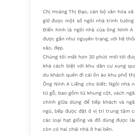
Chị Hoàng Thị Đạo, cán bộ văn hóa xã 
giữ được một số ngôi nhà trình tường
Điển hình là ngôi nhà của ông Nình A
được gần như nguyên trạng, với hệ thố
xảo, đẹp.
Chúng tôi mất hơn 30 phút mới tới đư
khá cách biệt với khu dân cư xung qu
du khách quên đi cái ồn ào khu phố thị
Ông Nình A Liềng cho biết: Ngôi nhà 
từ gỗ, bao gồm từ khung cột, vách ngă
chính giữa dùng để tiếp khách và ng
ngủ, bếp được đặt ở vị trí trung tâm 
các loại hạt giống và đồ dùng được l
còn có hai chái nhà ở hai bên.