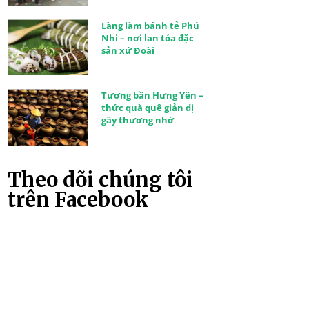
Làng làm bánh tẻ Phú
Nhi – nơi lan tỏa đặc
sản xứ Đoài
Tương bần Hưng Yên –
thức quà quê giản dị
gây thương nhớ
Theo dõi chúng tôi
trên Facebook