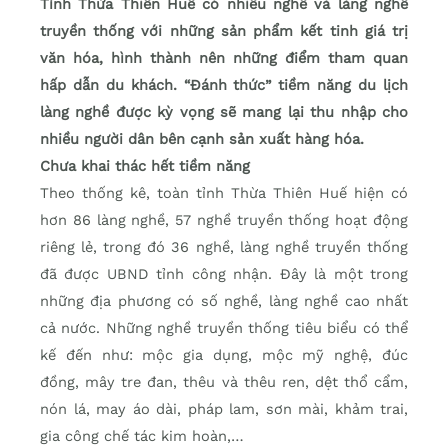
Tỉnh Thừa Thiên Huế có nhiều nghề và làng nghề
truyền thống với những sản phẩm kết tinh giá trị
văn hóa, hình thành nên những điểm tham quan
hấp dẫn du khách. “Đánh thức” tiềm năng du lịch
làng nghề được kỳ vọng sẽ mang lại thu nhập cho
nhiều người dân bên cạnh sản xuất hàng hóa.
Chưa khai thác hết tiềm năng
Theo thống kê, toàn tỉnh Thừa Thiên Huế hiện có
hơn 86 làng nghề, 57 nghề truyền thống hoạt động
riêng lẻ, trong đó 36 nghề, làng nghề truyền thống
đã được UBND tỉnh công nhận. Đây là một trong
những địa phương có số nghề, làng nghề cao nhất
cả nước. Những nghề truyền thống tiêu biểu có thể
kế đến như: mộc gia dụng, mộc mỹ nghệ, đúc
đồng, mây tre đan, thêu và thêu ren, dệt thổ cẩm,
nón lá, may áo dài, pháp lam, sơn mài, khảm trai,
gia công chế tác kim hoàn,…