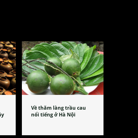
Về thăm làng trầu cau
ây
nổi tiếng ở Hà Nội