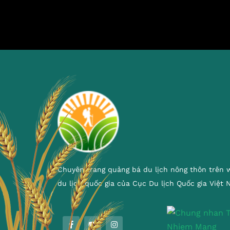
Chuyên trang quảng bá du lịch nông thôn trên 
du lịch quốc gia của Cục Du lịch Quốc gia Việt