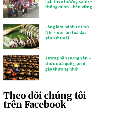
lịch theo hướng xanh –
thông minh – bền vững
Làng làm bánh tẻ Phú
Nhi – nơi lan tỏa đặc
sản xứ Đoài
Tương bần Hưng Yên –
thức quà quê giản dị
gây thương nhớ
Theo dõi chúng tôi
trên Facebook