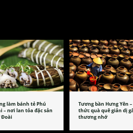
ng làm bánh tẻ Phú
Tương bần Hưng Yên –
i – nơi lan tỏa đặc sản
thức quà quê giản dị g
 Đoài
thương nhớ