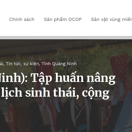
Chính sách
Sản phẩm OCOP
Sản vật vùng miề
ái
,
Tin tức, sự kiện
,
Tỉnh Quảng Ninh
inh): Tập huấn nâng
lịch sinh thái, cộng