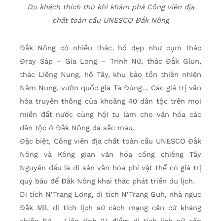
Du khách thích thú khi khám phá Công viên địa
chất toàn cầu UNESCO Đắk Nông
Đắk Nông có nhiều thác, hồ đẹp như cụm thác
Đray Sáp – Gia Long – Trinh Nữ, thác Đắk Glun,
thác Liêng Nung, hồ Tây, khu bảo tồn thiên nhiên
Nâm Nung, vườn quốc gia Tà Đùng… Các giá trị văn
hóa truyền thống của khoảng 40 dân tộc trên mọi
miền đất nước cùng hội tụ làm cho văn hóa các
dân tộc ở Đắk Nông đa sắc màu.
Đặc biệt, Công viên địa chất toàn cầu UNESCO Đắk
Nông và Kông gian văn hóa cồng chiêng Tây
Nguyên đều là di sản văn hóa phi vật thể có giá trị
quý báu để Đắk Nông khai thác phát triển du lịch.
Di tích N’Trang Lơng, di tích N’Trang Gưh, nhà ngục
Đắk Mil, di tích lịch sử cách mạng căn cứ kháng
chiến B4 – Liên tỉnh IV, điểm di tích lịch sử cấp