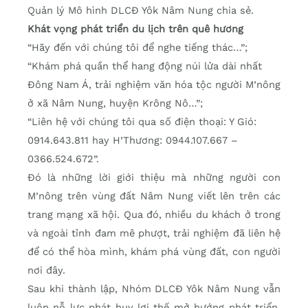
Quản lý Mô hình DLCĐ Yôk Nâm Nung chia sẻ.
Khát vọng phát triển du lịch trên quê hương
“Hãy đến với chúng tôi để nghe tiếng thác…”;
“Khám phá quần thể hang động núi lửa dài nhất
Đông Nam Á, trải nghiệm văn hóa tộc người M’nông
ở xã Nâm Nung, huyện Krông Nô…”;
“Liên hệ với chúng tôi qua số điện thoại: Y Gió:
0914.643.811 hay H’Thương: 0944.107.667 –
0366.524.672”.
Đó là những lời giới thiệu mà những người con
M’nông trên vùng đất Nâm Nung viết lên trên các
trang mạng xã hội. Qua đó, nhiều du khách ở trong
và ngoài tỉnh đam mê phượt, trải nghiệm đã liên hệ
để có thể hòa mình, khám phá vùng đất, con người
nơi đây.
Sau khi thành lập, Nhóm DLCĐ Yôk Nâm Nung vẫn
luôn nỗ lực phát huy lợi thế mở hướng phát triển.