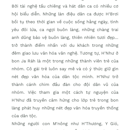
Bởi tài nghệ tấu chiêng và hát dân ca có nhiều cơ
hội biểu diễn. Những làn điệu dân ca được H’Brơi
bồi tụ theo thời gian về cuộc sống hằng ngày, tình
yêu đôi lứa, ca ngợi buôn làng, những chàng trai
anh dũng bảo vệ buôn làng, thiên nhiên tươi đẹp…
trở thành điểm nhấn với du khách trong những
đêm giao lưu văn hóa văn nghệ. Tương tự, H’Như ở
bon Ja Ráh là một trong những thành viên trẻ của
nhóm. Cô gái trẻ luôn say mê và có ý thức giữ gìn
nét đẹp văn hóa của dân tộc mình. H’Như trở
thành cánh chim đầu đàn cho đội dân vũ của
nhóm. Việc tham gia một cách tự nguyện của
H’Như đã truyền cảm hứng cho lớp trẻ trong bon
làng phát huy những nét đẹp văn hóa truyền thống
của dân tộc.
Những người con M’nông như H’Thương, Y Gió,