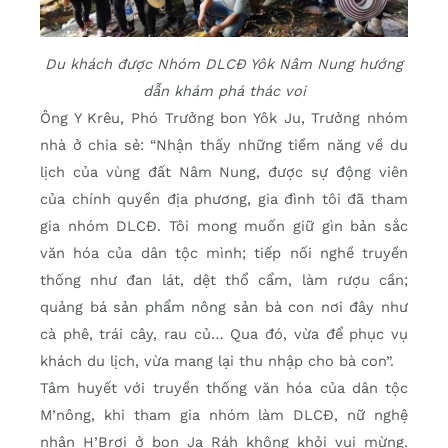
Du khách được Nhóm DLCĐ Yôk Nâm Nung hướng
dẫn khám phá thác voi
Ông Y Krêu, Phó Trưởng bon Yôk Ju, Trưởng nhóm
nhà ở chia sẻ: “Nhận thấy những tiềm năng về du
lịch của vùng đất Nâm Nung, được sự động viên
của chính quyền địa phương, gia đình tôi đã tham
gia nhóm DLCĐ. Tôi mong muốn giữ gìn bản sắc
văn hóa của dân tộc mình; tiếp nối nghề truyền
thống như đan lát, dệt thổ cẩm, làm rượu cần;
quảng bá sản phẩm nông sản bà con nơi đây như
cà phê, trái cây, rau củ… Qua đó, vừa để phục vụ
khách du lịch, vừa mang lại thu nhập cho bà con”.
Tâm huyết với truyền thống văn hóa của dân tộc
M’nông, khi tham gia nhóm làm DLCĐ, nữ nghệ
nhân H’Brơi ở bon Ja Ráh không khỏi vui mừng.