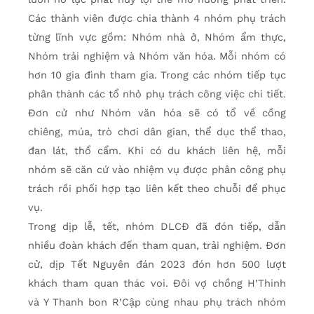
Các thành viên được chia thành 4 nhóm phụ trách
từng lĩnh vực gồm: Nhóm nhà ở, Nhóm ẩm thực,
Nhóm trải nghiệm và Nhóm văn hóa. Mỗi nhóm có
hơn 10 gia đình tham gia. Trong các nhóm tiếp tục
phân thành các tổ nhỏ phụ trách công việc chi tiết.
Đơn cử như Nhóm văn hóa sẽ có tổ về cồng
chiêng, múa, trò chơi dân gian, thể dục thể thao,
đan lát, thổ cẩm. Khi có du khách liên hệ, mỗi
nhóm sẽ căn cứ vào nhiệm vụ được phân công phụ
trách rồi phối hợp tạo liên kết theo chuỗi để phục
vụ.
Trong dịp lễ, tết, nhóm DLCĐ đã đón tiếp, dẫn
nhiều đoàn khách đến tham quan, trải nghiệm. Đơn
cử, dịp Tết Nguyên đán 2023 đón hơn 500 lượt
khách tham quan thác voi. Đôi vợ chồng H’Thinh
và Y Thanh bon R’Cập cùng nhau phụ trách nhóm