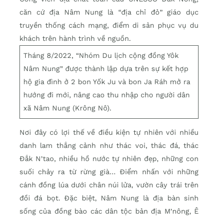
căn cứ địa Nâm Nung là “địa chỉ đỏ” giáo dục
truyền thống cách mạng, điểm di sản phục vụ du
khách trên hành trình về nguồn.
Tháng 8/2022, “Nhóm Du lịch cộng đồng Yôk
Nâm Nung” được thành lập dựa trên sự kết hợp
hộ gia đình ở 2 bon Yốk Ju và bon Ja Ráh mở ra
hướng đi mới, nâng cao thu nhập cho người dân
xã Nâm Nung (Krông Nô).
Nơi đây có lợi thế về điều kiện tự nhiên với nhiều
danh lam thắng cảnh như thác voi, thác đá, thác
Đắk N’tao, nhiều hồ nước tự nhiên đẹp, những con
suối chảy ra từ rừng già… Điểm nhấn với những
cánh đồng lúa dưới chân núi lửa, vườn cây trái trên
đồi đá bọt. Đặc biệt, Nâm Nung là địa bàn sinh
sống của đồng bào các dân tộc bản địa M’nông, Ê