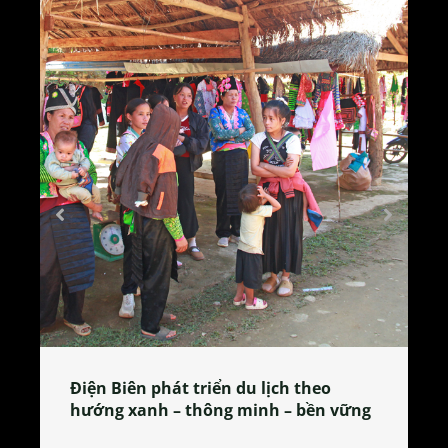
Điện Biên phát triển du lịch theo
Làng 
hướng xanh – thông minh – bền vững
tỏa đ