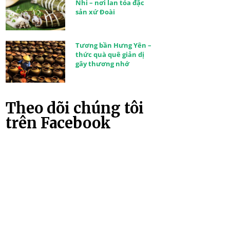
Nhi – nơi lan tỏa đặc
sản xứ Đoài
Tương bần Hưng Yên –
thức quà quê giản dị
gây thương nhớ
Theo dõi chúng tôi
trên Facebook