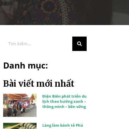
Danh mục:
Bài viết mới nhất
Điện Biên phát triển du
lịch theo hướng xanh –
thông minh – bền vững
Làng làm bánh tẻ Phú