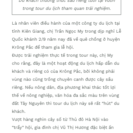
Du khách thưởng thức sầu riêng tươi tại vườn
trong tour du lịch tham quan trải nghiệm.
Là nhân viên điều hành của một công ty du lịch tại
tỉnh Kiên Giang, chị Trần Ngọc My trong dịp nghỉ Lễ
Quốc khánh 2/9 năm nay đã về quê chồng ở huyện
Krông Pắc để tham gia lễ hội.
Được trải nghiệm thực tế trong tour này, chị My
cho rằng, đây là một hoạt động du lịch hấp dẫn du
khách và riêng có của Krông Pắc, bởi không phải
vùng nào cũng trồng chuyên canh được cây sầu
riêng. Nếu nông dân, địa phương khai thác tốt lợi
thế về nông nghiệp, văn hóa đa sắc màu trên vùng
đất Tây Nguyên thì tour du lịch này sẽ rất “hút” du
khách.
Vượt hàng nghìn cây số từ Thủ đô Hà Nội vào
“trẩy” hội, gia đình chị Vũ Thị Hương đặc biệt ấn