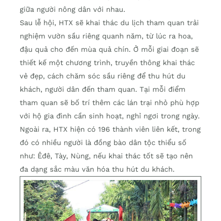
giữa người nông dân với nhau.
Sau lễ hội, HTX sẽ khai thác du lịch tham quan trải
nghiệm vườn sầu riêng quanh năm, từ lúc ra hoa,
đậu quả cho đến mùa quả chín. Ở mỗi giai đoạn sẽ
thiết kế một chương trình, truyền thông khai thác
vẻ đẹp, cách chăm sóc sầu riêng để thu hút du
khách, người dân đến tham quan. Tại mỗi điểm
tham quan sẽ bố trí thêm các lán trại nhỏ phù hợp
với hộ gia đình cần sinh hoạt, nghỉ ngơi trong ngày.
Ngoài ra, HTX hiện có 196 thành viên liên kết, trong
đó có nhiều người là đồng bào dân tộc thiểu số
như: Êđê, Tày, Nùng, nếu khai thác tốt sẽ tạo nên
đa dạng sắc màu văn hóa thu hút du khách.