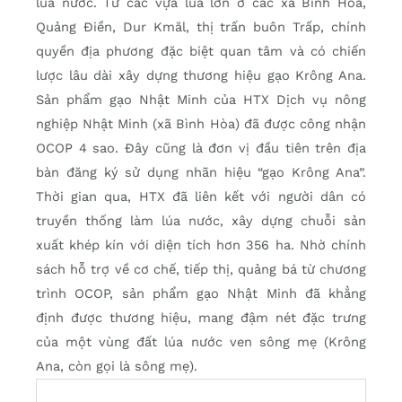
lúa nước. Từ các vựa lúa lớn ở các xã Bình Hòa,
Quảng Điền, Dur Kmăl, thị trấn buôn Trấp, chính
quyền địa phương đặc biệt quan tâm và có chiến
lược lâu dài xây dựng thương hiệu gạo Krông Ana.
Sản phẩm gạo Nhật Minh của HTX Dịch vụ nông
nghiệp Nhật Minh (xã Bình Hòa) đã được công nhận
OCOP 4 sao. Đây cũng là đơn vị đầu tiên trên địa
bàn đăng ký sử dụng nhãn hiệu “gạo Krông Ana”.
Thời gian qua, HTX đã liên kết với người dân có
truyền thống làm lúa nước, xây dựng chuỗi sản
xuất khép kín với diện tích hơn 356 ha. Nhờ chính
sách hỗ trợ về cơ chế, tiếp thị, quảng bá từ chương
trình OCOP, sản phẩm gạo Nhật Minh đã khẳng
định được thương hiệu, mang đậm nét đặc trưng
của một vùng đất lúa nước ven sông mẹ (Krông
Ana, còn gọi là sông mẹ).