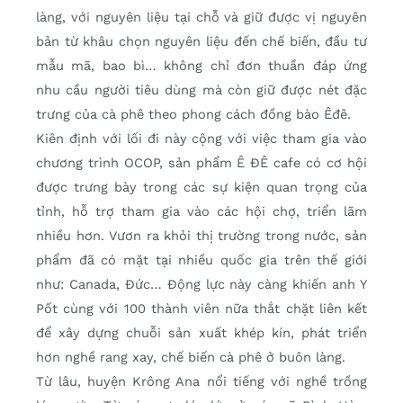
làng, với nguyên liệu tại chỗ và giữ được vị nguyên
bản từ khâu chọn nguyên liệu đến chế biến, đầu tư
mẫu mã, bao bì… không chỉ đơn thuần đáp ứng
nhu cầu người tiêu dùng mà còn giữ được nét đặc
trưng của cà phê theo phong cách đồng bào Êđê.
Kiên định với lối đi này cộng với việc tham gia vào
chương trình OCOP, sản phẩm Ê ĐÊ cafe có cơ hội
được trưng bày trong các sự kiện quan trọng của
tỉnh, hỗ trợ tham gia vào các hội chợ, triển lãm
nhiều hơn. Vươn ra khỏi thị trường trong nước, sản
phẩm đã có mặt tại nhiều quốc gia trên thế giới
như: Canada, Đức… Động lực này càng khiến anh Y
Pốt cùng với 100 thành viên nữa thắt chặt liên kết
để xây dựng chuỗi sản xuất khép kín, phát triển
hơn nghề rang xay, chế biến cà phê ở buôn làng.
Từ lâu, huyện Krông Ana nổi tiếng với nghề trồng