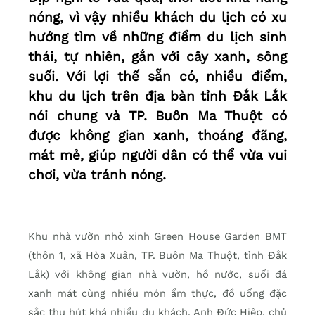
nóng, vì vậy nhiều khách du lịch có xu
hướng tìm về những điểm du lịch sinh
thái, tự nhiên, gắn với cây xanh, sông
suối. Với lợi thế sẵn có, nhiều điểm,
khu du lịch trên địa bàn tỉnh Đắk Lắk
nói chung và TP. Buôn Ma Thuột có
được không gian xanh, thoáng đãng,
mát mẻ, giúp người dân có thể vừa vui
chơi, vừa tránh nóng.
Khu nhà vườn nhỏ xinh Green House Garden BMT
(thôn 1, xã Hòa Xuân, TP. Buôn Ma Thuột, tỉnh Đắk
Lắk) với không gian nhà vườn, hồ nước, suối đá
xanh mát cùng nhiều món ẩm thực, đồ uống đặc
sắc thu hút khá nhiều du khách. Anh Đức Hiệp, chủ