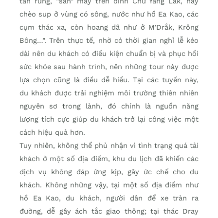
tán rừng, “săn” mây trên đỉnh Chư Yang Lắk, hay
chèo sup ở vùng có sông, nước như hồ Ea Kao, các
cụm thác xa, còn hoang dã như ở M’Drắk, Krông
Bông…”. Trên thực tế, nhờ có thời gian nghỉ lễ kéo
dài nên du khách có điều kiện chuẩn bị và phục hồi
sức khỏe sau hành trình, nên những tour này được
lựa chọn cũng là điều dễ hiểu. Tại các tuyến này,
du khách được trải nghiệm môi trường thiên nhiên
nguyên sơ trong lành, đó chính là nguồn năng
lượng tích cực giúp du khách trở lại công việc một
cách hiệu quả hơn.
Tuy nhiên, không thể phủ nhận vì tình trạng quá tải
khách ở một số địa điểm, khu du lịch đã khiến các
dịch vụ không đáp ứng kịp, gây ức chế cho du
khách. Không những vậy, tại một số địa điểm như
hồ Ea Kao, du khách, người dân để xe tràn ra
đường, dễ gây ách tắc giao thông; tại thác Dray