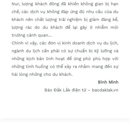
Nur, lượng khách đông đã khiến không gian bị hạn
chế, các dịch vụ không đáp ứng đủ nhu cầu của du
khách nên chất lượng trải nghiệm bị giảm đáng kể,
lượng rác do du khách để lại gây ô nhiễm môi
trường cảnh quan…
Chính vì vậy, các đơn vị kinh doanh dịch vụ du lịch,
ngành du lịch cần phải có sự chuẩn bị kỹ lưỡng và
những kịch bản linh hoạt để ứng phó phù hợp với
những tình huống có thể xảy ra nhằm mang đến sự
hài lòng những cho du khách.
Bình Minh
Báo Đắk Lắk điện tử – baodaklak.vn