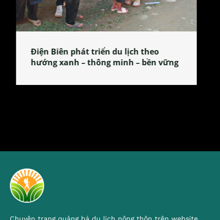
Làng làm bánh tẻ Phú Nhi – nơi lan
tỏa đặc sản xứ Đoài
Chuyên trang quảng bá du lịch nông thôn trên website