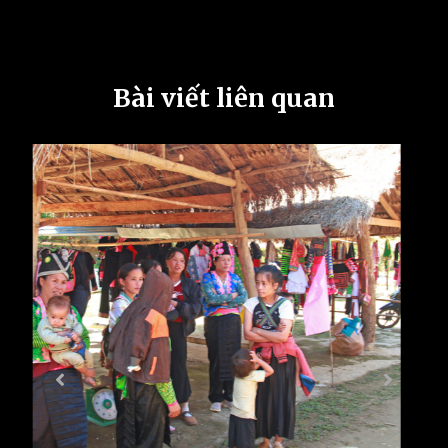
Bài viết liên quan