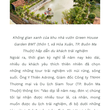
Không gian xanh của khu nhà vườn Green House
Garden BMT (thôn 1, xã Hòa Xuân, TP. Buôn Ma
Thuột) hấp dẫn du khách trải nghiệm
Ngoài ra, thời gian kỳ nghỉ lễ năm nay kéo dài,
nhiều du khách yêu thích thiên nhiên đã chọn
những những tour trải nghiệm với núi rừng, sông
suối. Ông Y Thiên Adrơng, Giám đốc Công ty TNHH
Thương mại và Du lịch Siam Tour (TP. Buôn Ma
Thuột) thông tin: “Vào dịp lễ năm nay, đơn vị chúng
tôi lại nhận được nhiều tour lẻ, cá nhân, mong
muốn được du lịch trải nghiệm, đi bộ dưới những