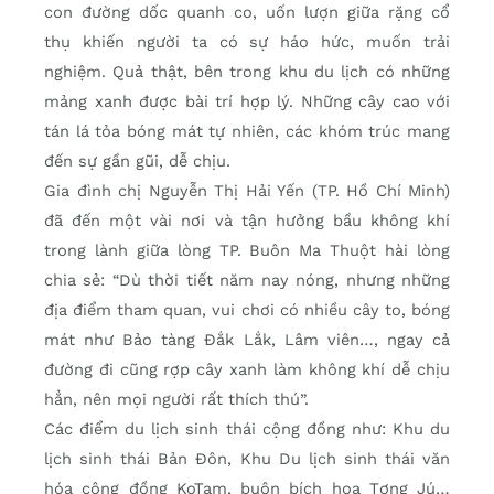
con đường dốc quanh co, uốn lượn giữa rặng cổ
thụ khiến người ta có sự háo hức, muốn trải
nghiệm. Quả thật, bên trong khu du lịch có những
mảng xanh được bài trí hợp lý. Những cây cao với
tán lá tỏa bóng mát tự nhiên, các khóm trúc mang
đến sự gần gũi, dễ chịu.
Gia đình chị Nguyễn Thị Hải Yến (TP. Hồ Chí Minh)
đã đến một vài nơi và tận hưởng bầu không khí
trong lành giữa lòng TP. Buôn Ma Thuột hài lòng
chia sẻ: “Dù thời tiết năm nay nóng, nhưng những
địa điểm tham quan, vui chơi có nhiều cây to, bóng
mát như Bảo tàng Đắk Lắk, Lâm viên…, ngay cả
đường đi cũng rợp cây xanh làm không khí dễ chịu
hẳn, nên mọi người rất thích thú”.
Các điểm du lịch sinh thái cộng đồng như: Khu du
lịch sinh thái Bản Đôn, Khu Du lịch sinh thái văn
hóa cộng đồng KoTam, buôn bích họa Tơng Jú…