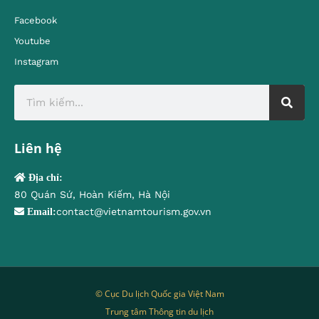
Facebook
Youtube
Instagram
Liên hệ
Địa chỉ:
80 Quán Sứ, Hoàn Kiếm, Hà Nội
contact@vietnamtourism.gov.vn
Email:
© Cục Du lịch Quốc gia Việt Nam
Trung tâm Thông tin du lịch