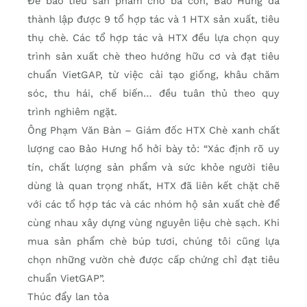
Để bao tiêu sản phẩm cho bà con, Bảo Hưng đã
thành lập được 9 tổ hợp tác và 1 HTX sản xuất, tiêu
thụ chè. Các tổ hợp tác và HTX đều lựa chọn quy
trình sản xuất chè theo hướng hữu cơ và đạt tiêu
chuẩn VietGAP, từ việc cải tạo giống, khâu chăm
sóc, thu hái, chế biến… đều tuân thủ theo quy
trình nghiêm ngặt.
Ông Phạm Văn Bàn – Giám đốc HTX Chè xanh chất
lượng cao Bảo Hưng hồ hởi bày tỏ: “Xác định rõ uy
tín, chất lượng sản phẩm và sức khỏe người tiêu
dùng là quan trọng nhất, HTX đã liên kết chặt chẽ
với các tổ hợp tác và các nhóm hộ sản xuất chè để
cùng nhau xây dựng vùng nguyên liệu chè sạch. Khi
mua sản phẩm chè búp tươi, chúng tôi cũng lựa
chọn những vườn chè được cấp chứng chỉ đạt tiêu
chuẩn VietGAP”.
Thúc đẩy lan tỏa