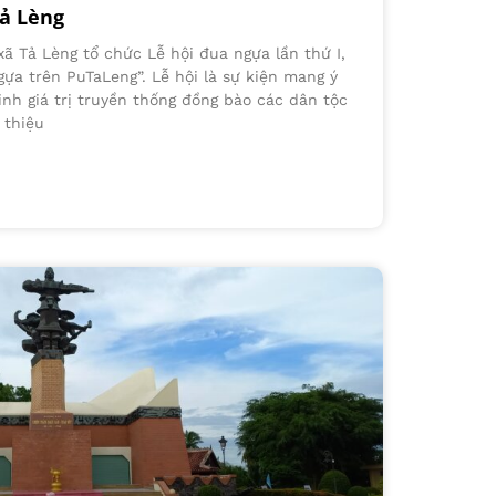
Tả Lèng
xã Tả Lèng tổ chức Lễ hội đua ngựa lần thứ I,
ựa trên PuTaLeng”. Lễ hội là sự kiện mang ý
inh giá trị truyền thống đồng bào các dân tộc
 thiệu