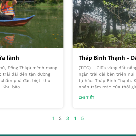
ữa lành
Tháp Bình Thạnh – D
 Phú, Đồng Tháp) mênh mang
(TITC) – Giữa vùng đất nắn
 trải dài đến tận đường
ngàn trải dài bên triền núi
t chấm phá đặc biệt, thu
tự hào: Tháp Bình Thạnh. 
. Khu bảo
nhân trầm mặc của thời gi
CHI TIẾT
1
2
3
4
5