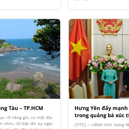
ũng Tàu – TP.HCM
Hưng Yên đẩy mạnh h
trong quảng bá xúc ti
ực rỡ nắng gió, có một địa
 nhìn, rồi bật lên sự ngạc
(TITC) – UBND tỉnh Hưng Y