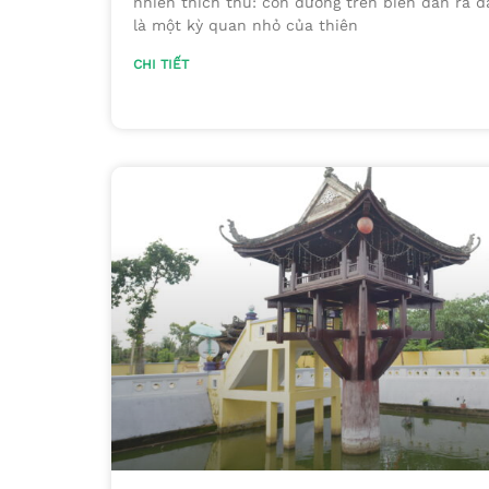
nhiên thích thú: con đường trên biển dẫn ra đ
là một kỳ quan nhỏ của thiên
CHI TIẾT