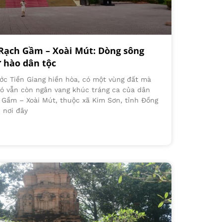
 Rạch Gầm – Xoài Mút: Dòng sông
 hào dân tộc
ớc Tiền Giang hiền hòa, có một vùng đất mà
ió vẫn còn ngân vang khúc tráng ca của dân
h Gầm – Xoài Mút, thuộc xã Kim Sơn, tỉnh Đồng
 nơi đây