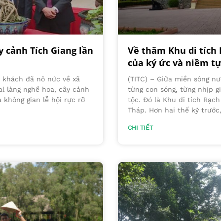
y cảnh Tích Giang lần
Về thăm Khu di tích
của ký ức và niềm tự
u khách đã nô nức về xã
(TITC) – Giữa miền sông nư
l làng nghề hoa, cây cảnh
từng con sóng, từng nhịp g
 không gian lễ hội rực rỡ
tộc. Đó là Khu di tích Rạc
Tháp. Hơn hai thế kỷ trước,
CHI TIẾT