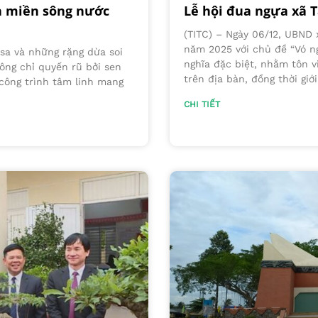
a miền sông nước
Lễ hội đua ngựa xã 
(TITC) – Ngày 06/12, UBND 
năm 2025 với chủ đề “Vó ng
sa và những rặng dừa soi
nghĩa đặc biệt, nhằm tôn v
ông chỉ quyến rũ bởi sen
trên địa bàn, đồng thời giới
công trình tâm linh mang
CHI TIẾT