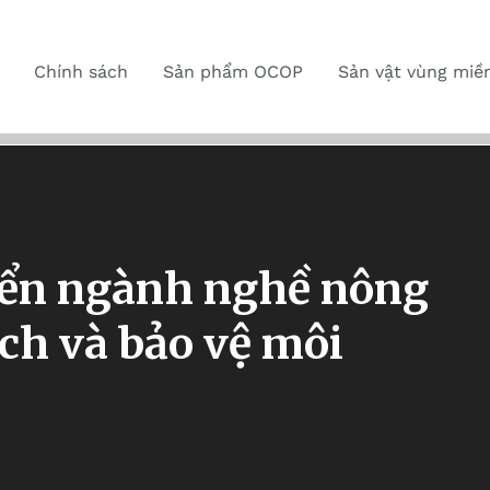
Chính sách
Sản phẩm OCOP
Sản vật vùng miề
iển ngành nghề nông
ịch và bảo vệ môi