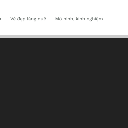
n
Vẻ đẹp làng quê
Mô hình, kinh nghiệm