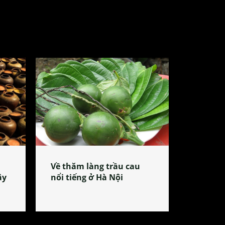
Về thăm làng trầu cau
ây
nổi tiếng ở Hà Nội