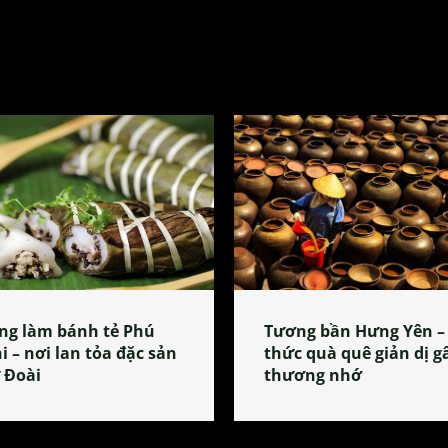
ng làm bánh tẻ Phú
Tương bần Hưng Yên –
i – nơi lan tỏa đặc sản
thức quà quê giản dị g
 Đoài
thương nhớ