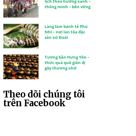
lịch theo hướng xanh –
thông minh – bền vững
Làng làm bánh tẻ Phú
Nhi – nơi lan tỏa đặc
sản xứ Đoài
Tương bần Hưng Yên –
thức quà quê giản dị
gây thương nhớ
Theo dõi chúng tôi
trên Facebook