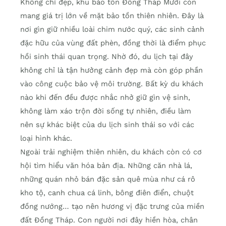
Không chỉ đẹp, khu bảo tồn Đồng Tháp Mười còn
mang giá trị lớn về mặt bảo tồn thiên nhiên. Đây là
nơi gìn giữ nhiều loài chim nước quý, các sinh cảnh
đặc hữu của vùng đất phèn, đồng thời là điểm phục
hồi sinh thái quan trọng. Nhờ đó, du lịch tại đây
không chỉ là tận hưởng cảnh đẹp mà còn góp phần
vào công cuộc bảo vệ môi trường. Bất kỳ du khách
nào khi đến đều được nhắc nhở giữ gìn vệ sinh,
không làm xáo trộn đời sống tự nhiên, điều làm
nên sự khác biệt của du lịch sinh thái so với các
loại hình khác.
Ngoài trải nghiệm thiên nhiên, du khách còn có cơ
hội tìm hiểu văn hóa bản địa. Những căn nhà lá,
những quán nhỏ bán đặc sản quê mùa như cá rô
kho tộ, canh chua cá linh, bông điên điển, chuột
đồng nướng… tạo nên hương vị đặc trưng của miền
đất Đồng Tháp. Con người nơi đây hiền hòa, chân