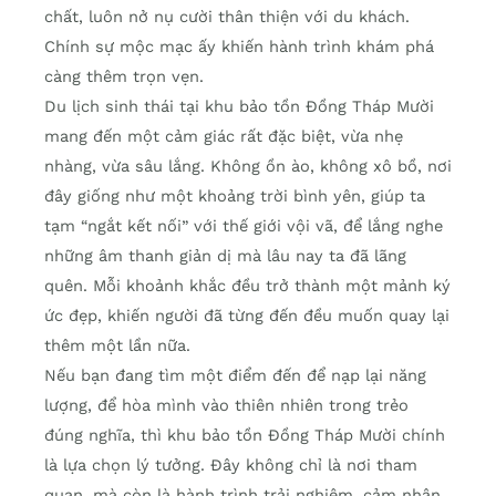
chất, luôn nở nụ cười thân thiện với du khách.
Chính sự mộc mạc ấy khiến hành trình khám phá
càng thêm trọn vẹn.
Du lịch sinh thái tại khu bảo tồn Đồng Tháp Mười
mang đến một cảm giác rất đặc biệt, vừa nhẹ
nhàng, vừa sâu lắng. Không ồn ào, không xô bồ, nơi
đây giống như một khoảng trời bình yên, giúp ta
tạm “ngắt kết nối” với thế giới vội vã, để lắng nghe
những âm thanh giản dị mà lâu nay ta đã lãng
quên. Mỗi khoảnh khắc đều trở thành một mảnh ký
ức đẹp, khiến người đã từng đến đều muốn quay lại
thêm một lần nữa.
Nếu bạn đang tìm một điểm đến để nạp lại năng
lượng, để hòa mình vào thiên nhiên trong trẻo
đúng nghĩa, thì khu bảo tồn Đồng Tháp Mười chính
là lựa chọn lý tưởng. Đây không chỉ là nơi tham
quan, mà còn là hành trình trải nghiệm, cảm nhận