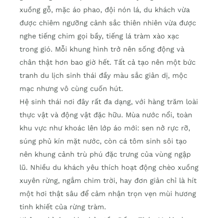
xuồng gỗ, mặc áo phao, đội nón lá, du khách vừa
được chiêm ngưỡng cảnh sắc thiên nhiên vừa được
nghe tiếng chim gọi bầy, tiếng lá tràm xào xạc
trong gió. Mỗi khung hình trở nên sống động và
chân thật hơn bao giờ hết. Tất cả tạo nên một bức
tranh du lịch sinh thái đầy màu sắc giản dị, mộc
mạc nhưng vô cùng cuốn hút.
Hệ sinh thái nơi đây rất đa dạng, với hàng trăm loài
thực vật và động vật đặc hữu. Mùa nước nổi, toàn
khu vực như khoác lên lớp áo mới: sen nở rực rỡ,
súng phủ kín mặt nước, còn cá tôm sinh sôi tạo
nên khung cảnh trù phú đặc trưng của vùng ngập
lũ. Nhiều du khách yêu thích hoạt động chèo xuồng
xuyên rừng, ngắm chim trời, hay đơn giản chỉ là hít
một hơi thật sâu để cảm nhận trọn vẹn mùi hương
tinh khiết của rừng tràm.