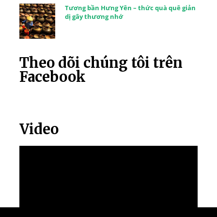
Tương bần Hưng Yên – thức quà quê giản
dị gây thương nhớ
Theo dõi chúng tôi trên
Facebook
Video