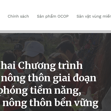
Chính sách
Sản phẩm OCOP
Sản vật vùng miề
hai Chương trình
h nông thôn giai đoạn
phóng tiềm năng,
ai nông thôn bền vững