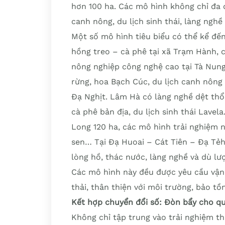
hơn 100 ha. Các mô hình không chỉ đa d
canh nông, du lịch sinh thái, làng ngh
Một số mô hình tiêu biểu có thể kể đế
hồng treo – cà phê tại xã Trạm Hành,
nông nghiệp công nghệ cao tại Tà Nung
rừng, hoa Bạch Cúc, du lịch canh nông 
Đạ Nghịt. Lâm Hà có làng nghề dệt thổ
cà phê bản địa, du lịch sinh thái Lavel
Long 120 ha, các mô hình trải nghiệm 
sen… Tại Đạ Huoai – Cát Tiên – Đạ Tẻh 
lòng hồ, thác nước, làng nghề và dù lư
Các mô hình này đều được yêu cầu vận
thải, thân thiện với môi trường, bảo tồ
Kết hợp chuyển đổi số: Đòn bẩy cho qu
Không chỉ tập trung vào trải nghiệm t