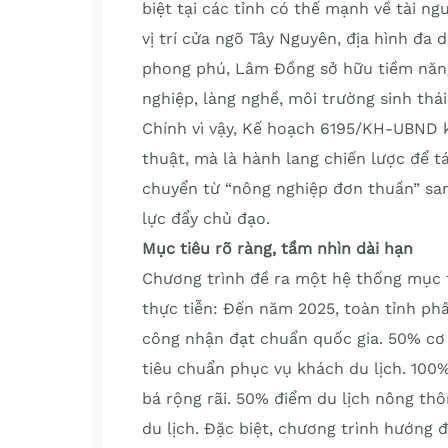
biệt tại các tỉnh có thế mạnh về tài n
vị trí cửa ngõ Tây Nguyên, địa hình đa 
phong phú, Lâm Đồng sở hữu tiềm năng 
nghiệp, làng nghề, môi trường sinh thá
Chính vì vậy, Kế hoạch 6195/KH-UBND k
thuật, mà là hành lang chiến lược để t
chuyển từ “nông nghiệp đơn thuần” sang 
lực đẩy chủ đạo.
Mục tiêu rõ ràng, tầm nhìn dài hạn
Chương trình đề ra một hệ thống mục ti
thực tiễn: Đến năm 2025, toàn tỉnh ph
công nhận đạt chuẩn quốc gia. 50% cơ 
tiêu chuẩn phục vụ khách du lịch. 100%
bá rộng rãi. 50% điểm du lịch nông thô
du lịch. Đặc biệt, chương trình hướng 