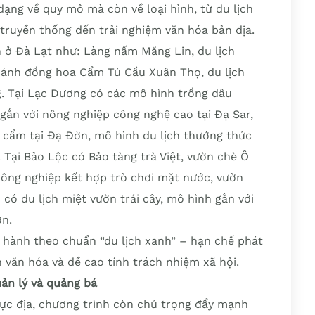
ạng về quy mô mà còn về loại hình, từ du lịch
ề truyền thống đến trải nghiệm văn hóa bản địa.
n ở Đà Lạt như: Làng nấm Măng Lin, du lịch
 cánh đồng hoa Cẩm Tú Cầu Xuân Thọ, du lịch
. Tại Lạc Dương có các mô hình trồng dâu
gắn với nông nghiệp công nghệ cao tại Đạ Sar,
 cẩm tại Đạ Đờn, mô hình du lịch thưởng thức
a. Tại Bảo Lộc có Bảo tàng trà Việt, vườn chè Ô
nông nghiệp kết hợp trò chơi mặt nước, vườn
có du lịch miệt vườn trái cây, mô hình gắn với
ợn.
 hành theo chuẩn “du lịch xanh” – hạn chế phát
n văn hóa và đề cao tính trách nhiệm xã hội.
ản lý và quảng bá
hực địa, chương trình còn chú trọng đẩy mạnh