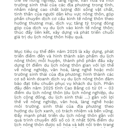
thế về nông nghiệp, làng nghề, văn hoá và môi
trường sinh thái của các địa phương trong tỉnh,
nhằm nâng cao chất lượng đời sống vật chất,
tinh thần của người dân khu vực nông thôn, góp
phần chuyển dịch cơ cấu kinh tế nông thôn theo
hướng thương mại, dịch vụ; tăng tỷ trọng đóng
góp của dịch vụ du lịch vào kinh tế nông thôn;
thúc đẩy liên kết, xây dựng và phát triển chuỗi
giá trị du lịch nông thôn hiệu quả.
Mục tiêu cụ thể đến năm 2025 là xây dựng, phát
triển điểm đến và hình thành sản phẩm du lịch
nông thôn; mỗi huyện, thành phố phấn đấu xây
dựng 01 điểm du lịch nông thôn gian với lợi thế
về nông nghiệp, văn hoá, làng nghề hoặc môi
trường sinh thái của địa phương; hình thành các
cơ sở kinh doanh dịch vụ du lịch nông thôn đảm
bảo đạt tiêu chuẩn phục vụ khách du lịch. Phấn
đấu đến năm 2025 tỉnh Cao Bằng có từ 01 – 03
điểm du lịch nông thôn (du lịch nông nghiệp, du
lịch cộng đồng, du lịch sinh thái …) gắn với lợi
thế về nông nghiệp, văn hoá, làng nghề hoặc
môi trường. sinh thái của địa phương theo
hướng du lịch xanh, có trách nhiệm và bền vững.
Đẩy mạnh phát triển du lịch nông thôn gắn với
quá trình chuyển đổi số có ít nhất 50% điểm du
lịch nông thôn được số hóa và kết nối trên trang