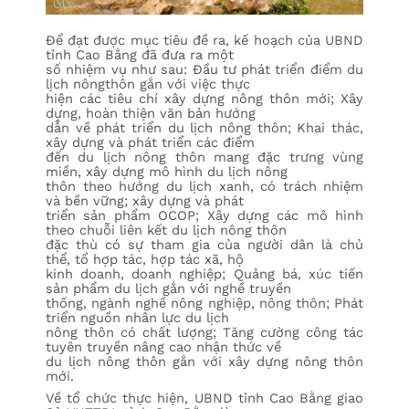
Để đạt được mục tiêu đề ra, kế hoạch của UBND
tỉnh Cao Bằng đã đưa ra một
số nhiệm vụ như sau: Đầu tư phát triển điểm du
lịch nôngthôn gắn với việc thực
hiện các tiêu chí xây dựng nông thôn mới; Xây
dựng, hoàn thiện văn bản hướng
dẫn về phát triển du lịch nông thôn; Khai thác,
xây dựng và phát triển các điểm
đến du lịch nông thôn mang đặc trưng vùng
miền, xây dựng mô hình du lịch nông
thôn theo hướng du lịch xanh, có trách nhiệm
và bền vững; xây dựng và phát
triển sản phẩm OCOP; Xây dựng các mô hình
theo chuỗi liên kết du lịch nông thôn
đặc thù có sự tham gia của người dân là chủ
thể, tổ hợp tác, hợp tác xã, hộ
kinh doanh, doanh nghiệp; Quảng bá, xúc tiến
sản phẩm du lịch gắn với nghề truyền
thống, ngành nghề nông nghiệp, nông thôn; Phát
triển nguồn nhân lực du lịch
nông thôn có chất lượng; Tăng cường công tác
tuyên truyền nâng cao nhận thức về
du lịch nông thôn gắn với xây dựng nông thôn
mới.
Về tổ chức thực hiện, UBND tỉnh Cao Bằng giao