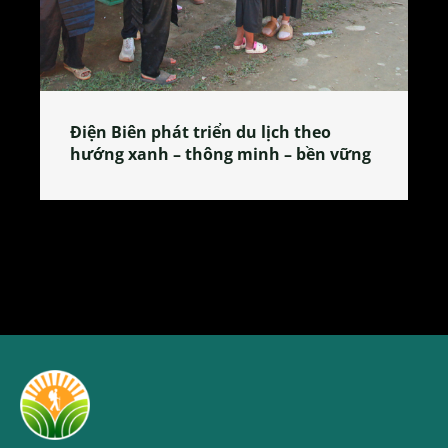
Làng làm bánh tẻ Phú Nhi – nơi lan
tỏa đặc sản xứ Đoài