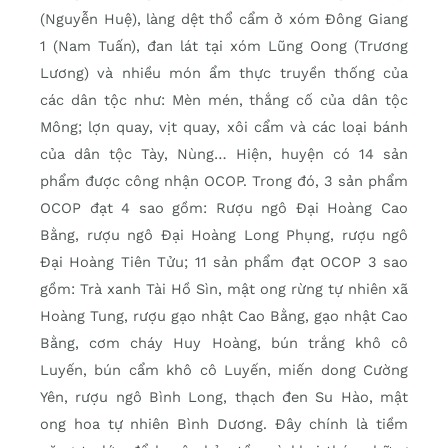
(Nguyễn Huệ), làng dệt thổ cẩm ở xóm Đông Giang
1 (Nam Tuấn), đan lát tại xóm Lũng Oong (Trương
Lương) và nhiều món ẩm thực truyền thống của
các dân tộc như: Mèn mén, thắng cố của dân tộc
Mông; lợn quay, vịt quay, xôi cẩm và các loại bánh
của dân tộc Tày, Nùng… Hiện, huyện có 14 sản
phẩm được công nhận OCOP. Trong đó, 3 sản phẩm
OCOP đạt 4 sao gồm: Rượu ngô Đại Hoàng Cao
Bằng, rượu ngô Đại Hoàng Long Phụng, rượu ngô
Đại Hoàng Tiên Tửu; 11 sản phẩm đạt OCOP 3 sao
gồm: Trà xanh Tài Hồ Sìn, mật ong rừng tự nhiên xã
Hoàng Tung, rượu gạo nhật Cao Bằng, gạo nhật Cao
Bằng, cơm cháy Huy Hoàng, bún trắng khô cô
Luyến, bún cẩm khô cô Luyến, miến dong Cường
Yên, rượu ngô Bình Long, thạch đen Su Hào, mật
ong hoa tự nhiên Bình Dương. Đây chính là tiềm