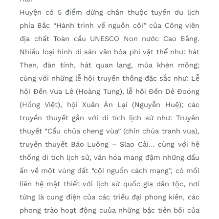
Huyện có 5 điểm dừng chân thuộc tuyến du lịch
phía Bắc “Hành trình về nguồn cội” của Công viên
địa chất Toàn cầu UNESCO Non nước Cao Bằng.
Nhiều loại hình di sản văn hóa phi vật thể như: hát
Then, đàn tính, hát quan lang, múa khèn mông;
cùng với những lễ hội truyền thống đặc sắc như: Lễ
hội Đền Vua Lê (Hoàng Tung), lễ hội Đền Dẻ Đoóng
(Hồng Việt), hội Xuân Án Lại (Nguyễn Huệ); các
truyền thuyết gắn với di tích lịch sử như: Truyền
thuyết “Cẩu chủa cheng vùa” (chín chúa tranh vua),
truyền thuyết Báo Luông – Slao Cải… cùng với hệ
thống di tích lịch sử, văn hóa mang đậm những dấu
ấn về một vùng đất “cội nguồn cách mạng”, có mối
liên hệ mật thiết với lịch sử quốc gia dân tộc, nơi
từng là cung điện của các triều đại phong kiến, các
phong trào hoạt động cuủa những bậc tiền bối của