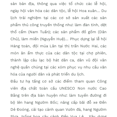
sản bản địa, thông qua việc tổ chức các lễ hội,
ngày hội văn hóa các dân tộc, lễ hội Hoa xuân… Du
lịch trải nghiệm tại các cơ sở sản xuất các sản
phẩm thủ công truyền thống như: làm đàn tính, dệt
thổ cẩm (Nam Tuấn); các sản phẩm đồ gốm (Dân
Chủ), làm miến (Nguyễn Huệ)… Phục dựng lại lễ hội
Háng toán, đội múa Lân tại thị trấn Nước Hai, các
món ăn ẩm thực của các dân tộc tại chợ phiên,
thành lập câu lạc bộ hát dân ca, dân vũ đội văn
nghệ quần chúng tại các xóm phục vụ nhu cầu văn
hóa của người dân và phát triển du lịch.
Đầu tư hạ tầng cơ sở các điểm tham quan Công
viên địa chất toàn cầu UNESCO Non nước Cao
Bằng trên địa bàn huyện như: làm tuyến đường đi
bộ lên hang Ngườm Bốc; nâng cấp bãi đỗ xe Đền
Dẻ Đoóng, cải tạo cảnh quan Vườn đá, hang Ngườm
Slưa, trồng hoa cây cảnh Đền Vua Lê… Xây dựng