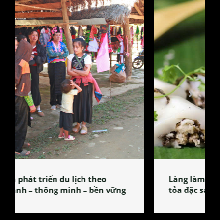
Làng làm bánh tẻ Phú Nhi – nơi lan
tỏa đặc sản xứ Đoài