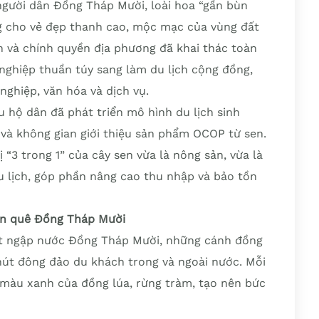
 người dân Đồng Tháp Mười, loài hoa “gần bùn
ng cho vẻ đẹp thanh cao, mộc mạc của vùng đất
n và chính quyền địa phương đã khai thác toàn
 nghiệp thuần túy sang làm du lịch cộng đồng,
ghiệp, văn hóa và dịch vụ.
 hộ dân đã phát triển mô hình du lịch sinh
 và không gian giới thiệu sản phẩm OCOP từ sen.
ị “3 trong 1” của cây sen vừa là nông sản, vừa là
u lịch, góp phần nâng cao thu nhập và bảo tồn
hồn quê Đồng Tháp Mười
đất ngập nước Đồng Tháp Mười, những cánh đồng
 hút đông đảo du khách trong và ngoài nước. Mỗi
 màu xanh của đồng lúa, rừng tràm, tạo nên bức