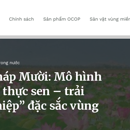
Chính sách
Sản phẩm OCOP
Sản vật vùng miề
rong nước
háp Mười: Mô hình
 thực sen – trải
iệp” đặc sắc vùng