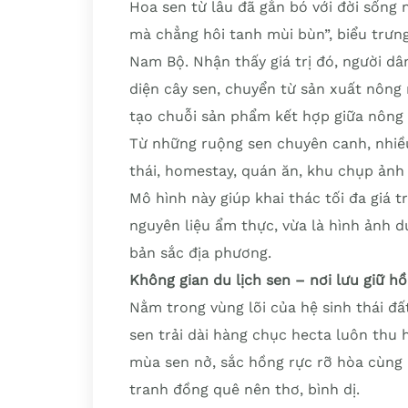
Hoa sen từ lâu đã gắn bó với đời sống
mà chẳng hôi tanh mùi bùn”, biểu trư
Nam Bộ. Nhận thấy giá trị đó, người dâ
diện cây sen, chuyển từ sản xuất nông
tạo chuỗi sản phẩm kết hợp giữa nông n
Từ những ruộng sen chuyên canh, nhiều
thái, homestay, quán ăn, khu chụp ảnh
Mô hình này giúp khai thác tối đa giá tr
nguyên liệu ẩm thực, vừa là hình ảnh d
bản sắc địa phương.
Không gian du lịch sen – nơi lưu giữ 
Nằm trong vùng lõi của hệ sinh thái 
sen trải dài hàng chục hecta luôn thu
mùa sen nở, sắc hồng rực rỡ hòa cùng
tranh đồng quê nên thơ, bình dị.