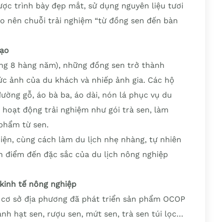
ợc trình bày đẹp mắt, sử dụng nguyên liệu tươi
ạo nên chuỗi trải nghiệm “từ đồng sen đến bàn
tạo
áng 8 hàng năm), những đồng sen trở thành
c ảnh của du khách và nhiếp ảnh gia. Các hộ
 đường gỗ, áo bà ba, áo dài, nón lá phục vụ du
 hoạt động trải nghiệm như gói trà sen, làm
 phẩm từ sen.
iện, cùng cách làm du lịch nhẹ nhàng, tự nhiên
 điểm đến đặc sắc của du lịch nông nghiệp
 kinh tế nông nghiệp
u cơ sở địa phương đã phát triển sản phẩm OCOP
ánh hạt sen, rượu sen, mứt sen, trà sen túi lọc…