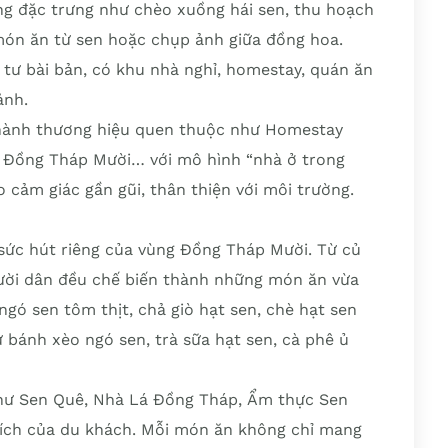
ng đặc trưng như chèo xuồng hái sen, thu hoạch
 món ăn từ sen hoặc chụp ảnh giữa đồng hoa.
 tư bài bản, có khu nhà nghỉ, homestay, quán ăn
ảnh.
thành thương hiệu quen thuộc như Homestay
n Đồng Tháp Mười… với mô hình “nhà ở trong
ạo cảm giác gần gũi, thân thiện với môi trường.
sức hút riêng của vùng Đồng Tháp Mười. Từ củ
gười dân đều chế biến thành những món ăn vừa
ngó sen tôm thịt, chả giò hạt sen, chè hạt sen
 bánh xèo ngó sen, trà sữa hạt sen, cà phê ủ
hư Sen Quê, Nhà Lá Đồng Tháp, Ẩm thực Sen
ích của du khách. Mỗi món ăn không chỉ mang