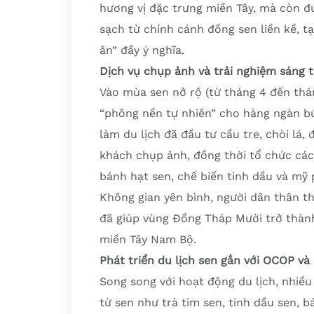
hương vị đặc trưng miền Tây, mà còn đư
sạch từ chính cánh đồng sen liền kề, t
ăn” đầy ý nghĩa.
Dịch vụ chụp ảnh và trải nghiệm sáng 
Vào mùa sen nở rộ (từ tháng 4 đến th
“phông nền tự nhiên” cho hàng ngàn bứ
làm du lịch đã đầu tư cầu tre, chòi lá,
khách chụp ảnh, đồng thời tổ chức các
bánh hạt sen, chế biến tinh dầu và mỹ
Không gian yên bình, người dân thân th
đã giúp vùng Đồng Tháp Mười trở thành
miền Tây Nam Bộ.
Phát triển du lịch sen gắn với OCOP và
Song song với hoạt động du lịch, nhiề
từ sen như trà tim sen, tinh dầu sen, b