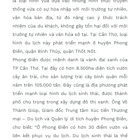
là loại hình vừa dựa vào những hình thức truyền
thống vừa có sự hòa nhập với môi trường tự nhiên,
văn hóa bản địa, từ đó nâng cao ý thức trách
nhiệm của du khách, không gây tổn hại đối với môi
trường tự nhiên và văn hóa sở tại. Tại Cần Thơ, loại
hình du lịch này phát triển mạnh ở huyện Phong
Điền, quận Bình Thủy, quận Thốt Nốt.
Phong Điền được mệnh danh là vành đai xanh của
TP Cần Thơ. Tại đây có hơn 8.500ha diện tích vườn
cây ăn trái, cho sản lượng trái cây bình quân mỗi
năm trên 105.000 tấn. Đây cũng là địa phương phát
triển mạnh loại hình du lịch sinh thái, được thành
phố chú trọng trong xây dựng đô thị xanh. Ông Võ
Thành Giúp, Giám đốc Trung tâm Xúc tiến Thương
mại – Du lịch và Quản lý di tích huyện Phong Ðiền,
cho biết: “Ở Phong Điền có hơn 30 điểm vườn và
liên kết phục vụ du lịch. Du lịch sinh thái là thế