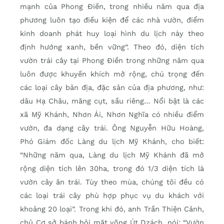
mạnh của Phong Điền, trong nhiều năm qua địa
phương luôn tạo điều kiện để các nhà vườn, điểm
kinh doanh phát huy loại hình du lịch này theo
định hướng xanh, bền vững”. Theo đó, diện tích
vườn trái cây tại Phong Điền trong những năm qua
luôn được khuyến khích mở rộng, chú trọng đến
các loại cây bản địa, đặc sản của địa phương, như:
dâu Hạ Châu, măng cụt, sầu riêng… Nổi bật là các
xã Mỹ Khánh, Nhơn Ái, Nhơn Nghĩa có nhiều điểm
vườn, đa dạng cây trái. Ông Nguyễn Hữu Hoàng,
Phó Giám đốc Làng du lịch Mỹ Khánh, cho biết:
“Những năm qua, Làng du lịch Mỹ Khánh đã mở
rộng diện tích lên 30ha, trong đó 1/3 diện tích là
vườn cây ăn trái. Tùy theo mùa, chúng tôi đều có
các loại trái cây phù hợp phục vụ du khách với
khoảng 20 loại”. Trong khi đó, anh Trần Thiện Cảnh,
chủ Cơ sở bánh hỏi mặt võng Út Dzách, nói: “Vườn